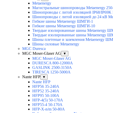
Metaenergy
Магистральные шинопроводы Metaenergy 250
Шинопроводы с литой изоляцией IP68/IP69K 
Шинопроводы с литой изоляцией до 24 кВ Me
Гибкие шины Metaenergy ШМГИ-1
Гибкие шины Metaenergy ШМГИ-10
Твердые изолированные шины Metaenergy 
Твердые изолированные шины Metaenergy 
Шины плетеные и заземления Metaenergy Ш
Шины силовые Metaenergy
MGC Duresca
MGC Moser-Glaser AG
▼
MGC Moser-Glaser AG
DURESCA 800-12000А
GASLINK 2500-3150А
TIRESCA 1250-5000А
Nante HFP
▼
Nante HFP
HFP56 35-240A
HFP52 35-240A
HFP95 50-100A
HFP-4(5) 50-170A
HFP55-4 50-170А
HFP-X-n/m 50-80A