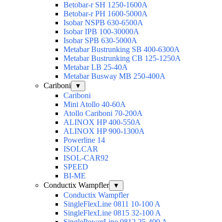
Betobar-r SH 1250-1600A
Betobar-r PH 1600-5000A
Isobar NSPB 630-6500A
Isobar IPB 100-30000A
Isobar SPB 630-5000A
Metabar Bustrunking SB 400-6300A
Metabar Bustrunking CB 125-1250A
Metabar LB 25-40A
Metabar Busway MB 250-400A
Cariboni
▼
Cariboni
Mini Atollo 40-60A
Atollo Cariboni 70-200A
ALINOX HP 400-550A
ALINOX HP 900-1300A
Powerline 14
ISOLCAR
ISOL-CAR92
SPEED
BI-ME
Conductix Wampfler
▼
Conductix Wampfler
SingleFlexLine 0811 10-100 A
SingleFlexLine 0815 32-100 A
SinglePowerLine 0812 25-400 A