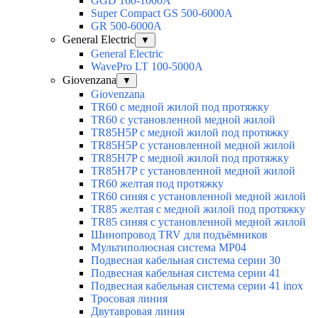
GGD 160-1000A
Super Compact GS 500-6000A
GR 500-6000A
General Electric
▼
General Electric
WavePro LT 100-5000А
Giovenzana
▼
Giovenzana
TR60 с медной жилой под протяжку
TR60 с установленной медной жилой
TR85H5P с медной жилой под протяжку
TR85H5P с установленной медной жилой
TR85H7P с медной жилой под протяжку
TR85H7P с установленной медной жилой
TR60 желтая под протяжку
TR60 синяя с установленной медной жилой
TR85 желтая с медной жилой под протяжку
TR85 синяя с установленной медной жилой
Шинопровод TRV для подъёмников
Мультиполюсная система MP04
Подвесная кабельная система серии 30
Подвесная кабельная система серии 41
Подвесная кабельная система серии 41 inox
Тросовая линия
Двутавровая линия