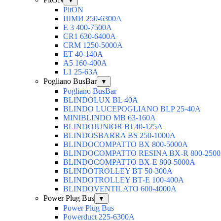
▼
PitON
ШМИ 250-6300А
Е 3 400-7500А
CR1 630-6400А
CRM 1250-5000А
ЕТ 40-140А
А5 160-400А
L1 25-63А
Pogliano BusBar
▼
Pogliano BusBar
BLINDOLUX BL 40А
BLINDO LUCEPOGLIANO BLP 25-40А
MINIBLINDO MB 63-160А
BLINDOJUNIOR BJ 40-125А
BLINDOSBARRA BS 250-1000А
BLINDOCOMPATTO BX 800-5000А
BLINDOCOMPATTO RESINA BX-R 800-250
BLINDOCOMPATTO BX-Е 800-5000А
BLINDOTROLLEY ВТ 50-300А
BLINDOTROLLEY ВТ-Е 100-400А
BLINDOVENTILATO 600-4000А
Power Plug Bus
▼
Power Plug Bus
Powerduct 225-6300А