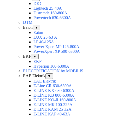
DKC
Lightech 25-40А
Distritech 160-800А
Powertech 630-6300А
DTM
Eaton
▼
Eaton
LUX 25-63 А
LP 40-125A
Power Xpert MP 125-800A
PowerXpert XP 500-6300A
EKF
▼
EKF
Hyperion 160-6300А
ELECTRIFICATION by MOBILIS
EAE Elektrik
▼
EAE Elektrik
E-Line CR 630-6300А
E-LINE KX 630-6300А
E-LİNE KB 800-6300А
E-LINE KO-II 160-800А
E-LINE МК 100-225А
E-LINE КАМ 25-32А
E-LINE КАР 40-63А