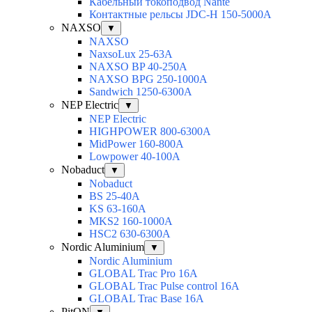
Кабельный токоподвод Nante
Контактные рельсы JDC-H 150-5000A
NAXSO
▼
NAXSO
NaxsoLux 25-63A
NAXSO BP 40-250A
NAXSO BPG 250-1000A
Sandwich 1250-6300A
NEP Electric
▼
NEP Electric
HIGHPOWER 800-6300А
MidPower 160-800А
Lowpower 40-100А
Nobaduct
▼
Nobaduct
BS 25-40A
KS 63-160A
MKS2 160-1000A
HSC2 630-6300A
Nordic Aluminium
▼
Nordic Aluminium
GLOBAL Trac Pro 16А
GLOBAL Trac Pulse control 16А
GLOBAL Trac Base 16А
PitON