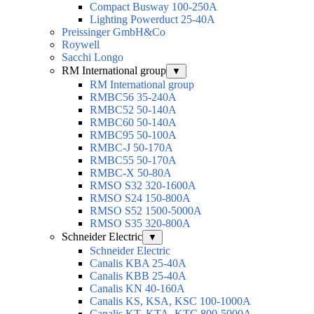
Compact Busway 100-250А
Lighting Powerduct 25-40А
Preissinger GmbH&Co
Roywell
Sacchi Longo
RM International group
▼
RM International group
RMBC56 35-240A
RMBC52 50-140A
RMBC60 50-140A
RMBC95 50-100А
RMBC-J 50-170A
RMBC55 50-170A
RMBC-X 50-80A
RMSO S32 320-1600A
RMSO S24 150-800A
RMSO S52 1500-5000A
RMSO S35 320-800A
Schneider Electric
▼
Schneider Electric
Canalis KBA 25-40A
Canalis KBB 25-40A
Canalis KN 40-160A
Canalis KS, KSA, KSC 100-1000A
Canalis KT, KTA, KTC 800-5000A