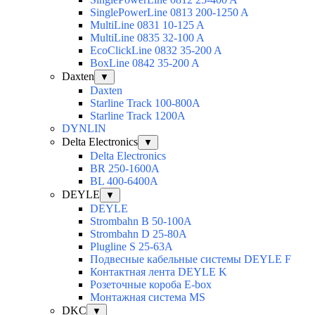
SinglePowerLine 0813 200-1250 A
MultiLine 0831 10-125 A
MultiLine 0835 32-100 A
EcoClickLine 0832 35-200 A
BoxLine 0842 35-200 A
Daxten
▼
Daxten
Starline Track 100-800А
Starline Track 1200А
DYNLIN
Delta Electronics
▼
Delta Electronics
BR 250-1600A
BL 400-6400A
DEYLE
▼
DEYLE
Strombahn B 50-100A
Strombahn D 25-80A
Plugline S 25-63A
Подвесные кабельные системы DEYLE F
Контактная лента DEYLE K
Розеточные короба E-box
Монтажная система MS
DKC
▼