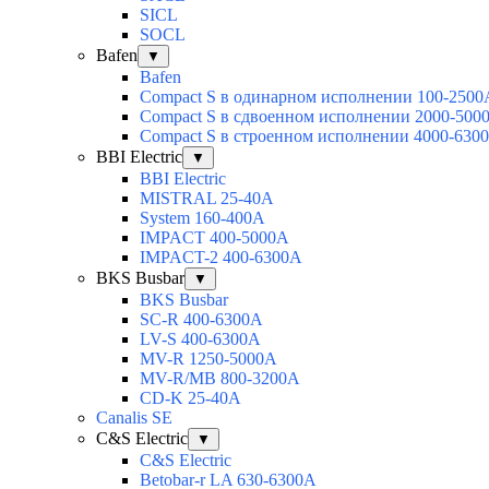
SICL
SOCL
Bafen
▼
Bafen
Compact S в одинарном исполнении 100-2500
Compact S в сдвоенном исполнении 2000-500
Compact S в строенном исполнении 4000-630
BBI Electric
▼
BBI Electric
MISTRAL 25-40А
System 160-400А
IMPACT 400-5000А
IMPACT-2 400-6300А
BKS Busbar
▼
BKS Busbar
SC-R 400-6300A
LV-S 400-6300A
MV-R 1250-5000A
MV-R/MB 800-3200A
CD-K 25-40A
Canalis SE
C&S Electric
▼
C&S Electric
Betobar-r LA 630-6300A