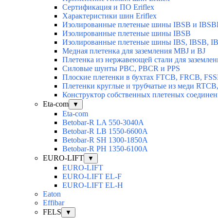
Сертификация и ПО Eriflex
Характеристики шин Eriflex
Изолированные плетеные шины IBSB и IBSB
Изолированные плетеные шины IBSB
Изолированные плетеные шины IBS, IBSB, I
Медная плетенка для заземления MBJ и BJ
Плетенка из нержавеющей стали для заземлен
Силовые шунты PBC, PBCR и PPS
Плоские плетенки в бухтах FTCB, FRCB, FS
Плетенки круглые и трубчатые из меди RTC
Конструктор собственных плетеных соедине
Eta-com
▼
Eta-com
Betobar-R LA 550-3040А
Betobar-R LВ 1550-6600А
Betobar-R SH 1300-1850A
Betobar-R РH 1350-6100А
EURO-LIFT
▼
EURO-LIFT
EURO-LIFT EL-F
EURO-LIFT EL-H
Eaton
Effibar
FELS
▼