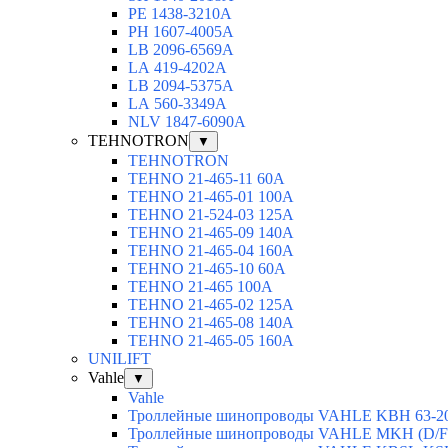
РЕ 1438-3210А
РН 1607-4005А
LB 2096-6569A
LА 419-4202А
LВ 2094-5375А
LА 560-3349А
NLV 1847-6090А
TEHNOTRON
▼
TEHNOTRON
TEHNO 21-465-11 60A
TEHNO 21-465-01 100A
TEHNO 21-524-03 125A
TEHNO 21-465-09 140A
TEHNO 21-465-04 160A
TEHNO 21-465-10 60A
TEHNO 21-465 100A
TEHNO 21-465-02 125А
TEHNO 21-465-08 140A
TEHNO 21-465-05 160A
UNILIFT
Vahle
▼
Vahle
Троллейные шинопроводы VAHLE KBH 63-2
Троллейные шинопроводы VAHLE MKH (D/F/