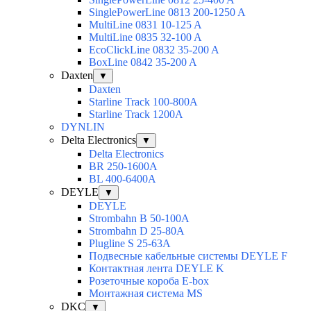
SinglePowerLine 0813 200-1250 A
MultiLine 0831 10-125 A
MultiLine 0835 32-100 A
EcoClickLine 0832 35-200 A
BoxLine 0842 35-200 A
Daxten
▼
Daxten
Starline Track 100-800А
Starline Track 1200А
DYNLIN
Delta Electronics
▼
Delta Electronics
BR 250-1600A
BL 400-6400A
DEYLE
▼
DEYLE
Strombahn B 50-100A
Strombahn D 25-80A
Plugline S 25-63A
Подвесные кабельные системы DEYLE F
Контактная лента DEYLE K
Розеточные короба E-box
Монтажная система MS
DKC
▼