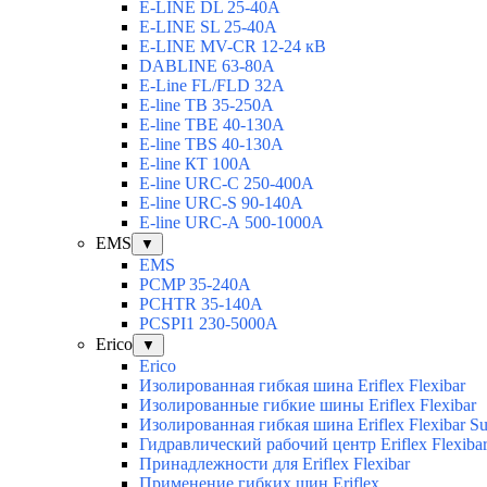
E-LINE DL 25-40А
E-LINE SL 25-40А
E-LINE MV-CR 12-24 кВ
DABLINE 63-80А
E-Line FL/FLD 32А
E-line TB 35-250А
E-line TBЕ 40-130А
E-line TBS 40-130А
E-line КТ 100А
E-line URC-С 250-400А
E-line URC-S 90-140А
E-line URC-А 500-1000А
EMS
▼
EMS
PCMP 35-240A
PCHTR 35-140А
PCSPI1 230-5000A
Erico
▼
Erico
Изолированная гибкая шина Eriflex Flexibar
Изолированные гибкие шины Eriflex Flexibar
Изолированная гибкая шина Eriflex Flexibar
Гидравлический рабочий центр Eriflex Flexiba
Принадлежности для Eriflex Flexibar
Применение гибких шин Eriflex