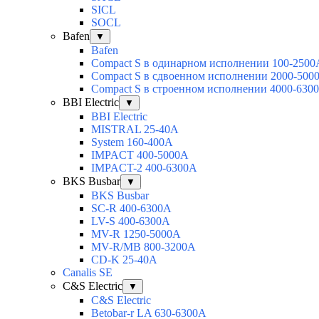
SICL
SOCL
Bafen
▼
Bafen
Compact S в одинарном исполнении 100-2500
Compact S в сдвоенном исполнении 2000-500
Compact S в строенном исполнении 4000-630
BBI Electric
▼
BBI Electric
MISTRAL 25-40А
System 160-400А
IMPACT 400-5000А
IMPACT-2 400-6300А
BKS Busbar
▼
BKS Busbar
SC-R 400-6300A
LV-S 400-6300A
MV-R 1250-5000A
MV-R/MB 800-3200A
CD-K 25-40A
Canalis SE
C&S Electric
▼
C&S Electric
Betobar-r LA 630-6300A