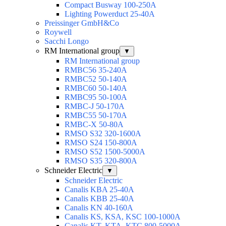
Compact Busway 100-250А
Lighting Powerduct 25-40А
Preissinger GmbH&Co
Roywell
Sacchi Longo
RM International group
▼
RM International group
RMBC56 35-240A
RMBC52 50-140A
RMBC60 50-140A
RMBC95 50-100А
RMBC-J 50-170A
RMBC55 50-170A
RMBC-X 50-80A
RMSO S32 320-1600A
RMSO S24 150-800A
RMSO S52 1500-5000A
RMSO S35 320-800A
Schneider Electric
▼
Schneider Electric
Canalis KBA 25-40A
Canalis KBB 25-40A
Canalis KN 40-160A
Canalis KS, KSA, KSC 100-1000A
Canalis KT, KTA, KTC 800-5000A