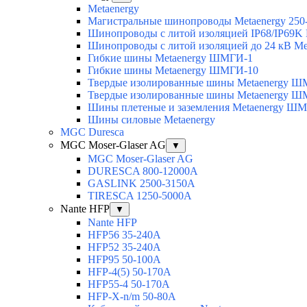
Metaenergy
Магистральные шинопроводы Metaenergy 250
Шинопроводы с литой изоляцией IP68/IP69K 
Шинопроводы с литой изоляцией до 24 кВ Me
Гибкие шины Metaenergy ШМГИ-1
Гибкие шины Metaenergy ШМГИ-10
Твердые изолированные шины Metaenergy 
Твердые изолированные шины Metaenergy 
Шины плетеные и заземления Metaenergy Ш
Шины силовые Metaenergy
MGC Duresca
MGC Moser-Glaser AG
▼
MGC Moser-Glaser AG
DURESCA 800-12000А
GASLINK 2500-3150А
TIRESCA 1250-5000А
Nante HFP
▼
Nante HFP
HFP56 35-240A
HFP52 35-240A
HFP95 50-100A
HFP-4(5) 50-170A
HFP55-4 50-170А
HFP-X-n/m 50-80A