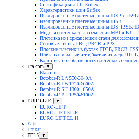
Сертификация и ПО Eriflex
Характеристики шин Eriflex
Изолированные плетеные шины IBSB и IBSB
Изолированные плетеные шины IBSB
Изолированные плетеные шины IBS, IBSB, I
Медная плетенка для заземления MBJ и BJ
Плетенка из нержавеющей стали для заземлен
Силовые шунты PBC, PBCR и PPS
Плоские плетенки в бухтах FTCB, FRCB, FS
Плетенки круглые и трубчатые из меди RTC
Конструктор собственных плетеных соедине
Eta-com
▼
Eta-com
Betobar-R LA 550-3040А
Betobar-R LВ 1550-6600А
Betobar-R SH 1300-1850A
Betobar-R РH 1350-6100А
EURO-LIFT
▼
EURO-LIFT
EURO-LIFT EL-F
EURO-LIFT EL-H
Eaton
Effibar
FELS
▼