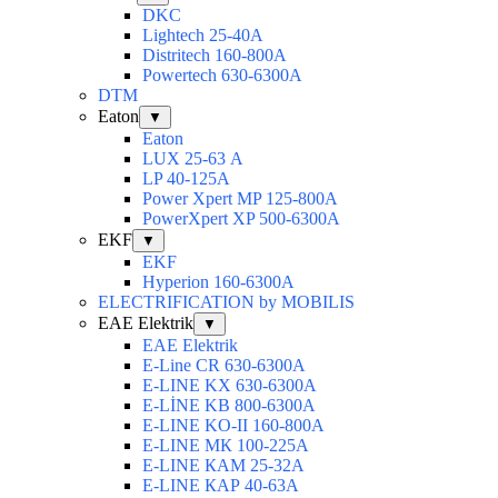
DKC
Lightech 25-40А
Distritech 160-800А
Powertech 630-6300А
DTM
Eaton
▼
Eaton
LUX 25-63 А
LP 40-125A
Power Xpert MP 125-800A
PowerXpert XP 500-6300A
EKF
▼
EKF
Hyperion 160-6300А
ELECTRIFICATION by MOBILIS
EAE Elektrik
▼
EAE Elektrik
E-Line CR 630-6300А
E-LINE KX 630-6300А
E-LİNE KB 800-6300А
E-LINE KO-II 160-800А
E-LINE МК 100-225А
E-LINE КАМ 25-32А
E-LINE КАР 40-63А