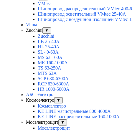
VMtec
Шинопровод распределительный VMtec 400-
Шинопровод осветительный VMtec 25-40А
Шинопровод с воздушной изоляцией VMtec 1
Vilma
Zucchini
▼
Zucchini
LB 25-40A
HL 25-40A
SL 40-63A
MS 63-160A
MR 160-1000A
TS 63-250A
MTS 63A
SCP 630-6300A
RCP 630-6300A
HR 1000-5000A
АБС Электро
Космоэлектро
▼
Космоэлектро
KE LINE магистральные 800-4000А
KE LINE распределительные 160-1000А
Мосэлектрощит
▼
Мосэлектрощит