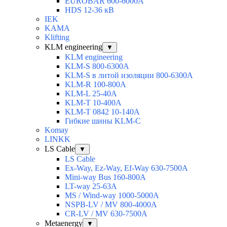
EUROBAR 600-6000A
HDS 12-36 кВ
IEK
KAMA
Klifting
KLM engineering
▼
KLM engineering
KLM-S 800-6300A
KLM-S в литой изоляции 800-6300A
KLM-R 100-800A
KLM-L 25-40A
KLM-T 10-400A
KLM-T 0842 10-140A
Гибкие шины KLM-C
Komay
LINKK
LS Cable
▼
LS Cable
Ex-Way, Ez-Way, Ef-Way 630-7500A
Mini-way Bus 160-800A
LT-way 25-63A
MS / Wind-way 1000-5000A
NSPB-LV / MV 800-4000A
CR-LV / MV 630-7500A
Metaenergy
▼