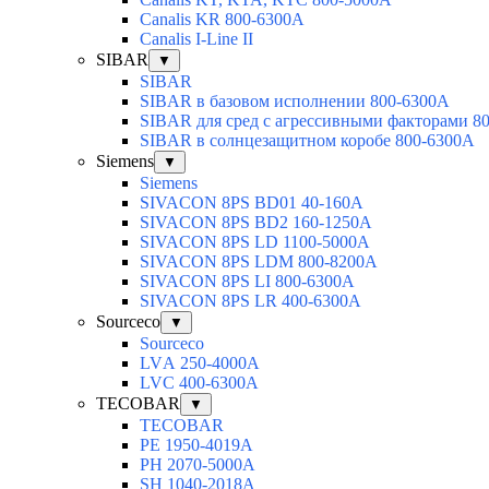
Canalis KR 800-6300A
Canalis I-Line II
SIBAR
▼
SIBAR
SIBAR в базовом исполнении 800-6300А
SIBAR для сред с агрессивными факторами 8
SIBAR в солнцезащитном коробе 800-6300А
Siemens
▼
Siemens
SIVACON 8PS BD01 40-160A
SIVACON 8PS BD2 160-1250A
SIVACON 8PS LD 1100-5000A
SIVACON 8PS LDM 800-8200A
SIVACON 8PS LI 800-6300A
SIVACON 8PS LR 400-6300A
Sourceco
▼
Sourceco
LVА 250-4000А
LVС 400-6300А
TECOBAR
▼
TECOBAR
РЕ 1950-4019А
РН 2070-5000А
SН 1040-2018А