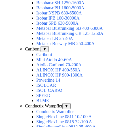
Betobar-r SH 1250-1600A
Betobar-r PH 1600-5000A
Isobar NSPB 630-6500A
Isobar IPB 100-30000A
Isobar SPB 630-5000A
Metabar Bustrunking SB 400-6300A
Metabar Bustrunking CB 125-1250A
Metabar LB 25-40A
Metabar Busway MB 250-400A
Cariboni
▼
Cariboni
Mini Atollo 40-60A
Atollo Cariboni 70-200A
ALINOX HP 400-550A
ALINOX HP 900-1300A
Powerline 14
ISOLCAR
ISOL-CAR92
SPEED
BI-ME
Conductix Wampfler
▼
Conductix Wampfler
SingleFlexLine 0811 10-100 A
SingleFlexLine 0815 32-100 A
SinglePowerLine 0812 25-400 A