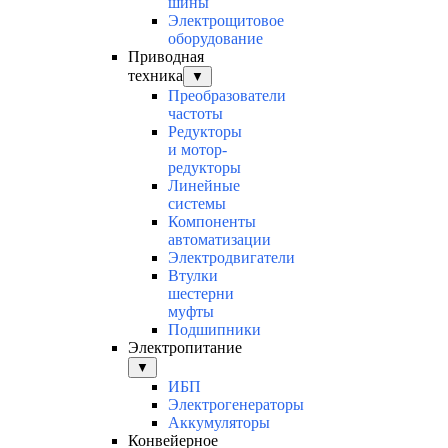
шины
Электрощитовое
оборудование
Приводная
техника
▼
Преобразователи
частоты
Редукторы
и мотор-
редукторы
Линейные
системы
Компоненты
автоматизации
Электродвигатели
Втулки
шестерни
муфты
Подшипники
Электропитание
▼
ИБП
Электрогенераторы
Аккумуляторы
Конвейерное