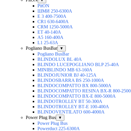
▼
PitON
ШМИ 250-6300А
Е 3 400-7500А
CR1 630-6400А
CRM 1250-5000А
ЕТ 40-140А
А5 160-400А
L1 25-63А
Pogliano BusBar
▼
Pogliano BusBar
BLINDOLUX BL 40А
BLINDO LUCEPOGLIANO BLP 25-40А
MINIBLINDO MB 63-160А
BLINDOJUNIOR BJ 40-125А
BLINDOSBARRA BS 250-1000А
BLINDOCOMPATTO BX 800-5000А
BLINDOCOMPATTO RESINA BX-R 800-250
BLINDOCOMPATTO BX-Е 800-5000А
BLINDOTROLLEY ВТ 50-300А
BLINDOTROLLEY ВТ-Е 100-400А
BLINDOVENTILATO 600-4000А
Power Plug Bus
▼
Power Plug Bus
Powerduct 225-6300А