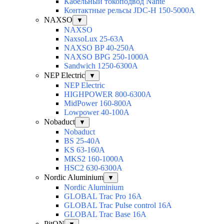
Кабельный токоподвод Nante
Контактные рельсы JDC-H 150-5000A
NAXSO
▼
NAXSO
NaxsoLux 25-63A
NAXSO BP 40-250A
NAXSO BPG 250-1000A
Sandwich 1250-6300A
NEP Electric
▼
NEP Electric
HIGHPOWER 800-6300А
MidPower 160-800А
Lowpower 40-100А
Nobaduct
▼
Nobaduct
BS 25-40A
KS 63-160A
MKS2 160-1000A
HSC2 630-6300A
Nordic Aluminium
▼
Nordic Aluminium
GLOBAL Trac Pro 16А
GLOBAL Trac Pulse control 16А
GLOBAL Trac Base 16А
PitON