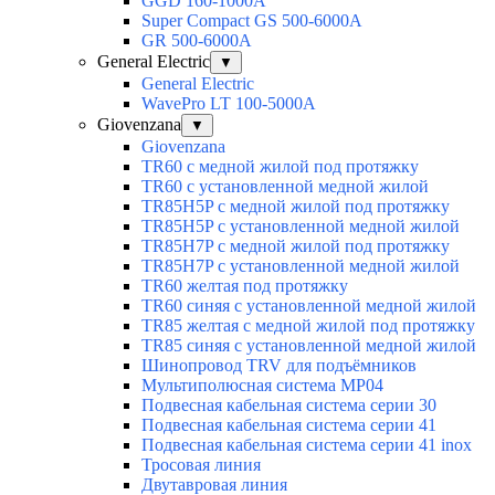
GGD 160-1000A
Super Compact GS 500-6000A
GR 500-6000A
General Electric
▼
General Electric
WavePro LT 100-5000А
Giovenzana
▼
Giovenzana
TR60 с медной жилой под протяжку
TR60 с установленной медной жилой
TR85H5P с медной жилой под протяжку
TR85H5P с установленной медной жилой
TR85H7P с медной жилой под протяжку
TR85H7P с установленной медной жилой
TR60 желтая под протяжку
TR60 синяя с установленной медной жилой
TR85 желтая с медной жилой под протяжку
TR85 синяя с установленной медной жилой
Шинопровод TRV для подъёмников
Мультиполюсная система MP04
Подвесная кабельная система серии 30
Подвесная кабельная система серии 41
Подвесная кабельная система серии 41 inox
Тросовая линия
Двутавровая линия