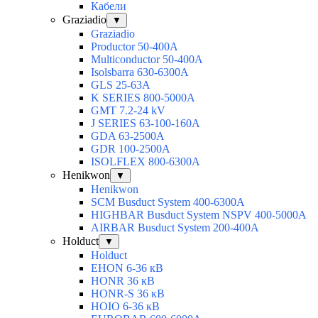
Кабели
Graziadio
▼
Graziadio
Productor 50-400А
Multiconductor 50-400А
Isolsbarra 630-6300А
GLS 25-63А
K SERIES 800-5000A
GMT 7.2-24 kV
J SERIES 63-100-160A
GDA 63-2500А
GDR 100-2500А
ISOLFLEX 800-6300А
Henikwon
▼
Henikwon
SCM Busduct System 400-6300А
HIGHBAR Busduct System NSPV 400-5000А
AIRBAR Busduct System 200-400А
Holduct
▼
Holduct
EHON 6-36 кВ
HONR 36 кВ
HONR-S 36 кВ
HOIO 6-36 кВ