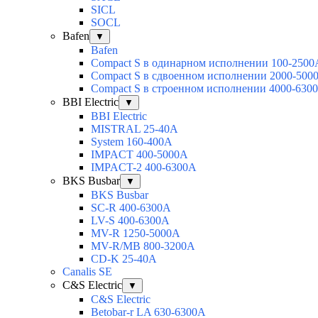
SICL
SOCL
Bafen
▼
Bafen
Compact S в одинарном исполнении 100-2500
Compact S в сдвоенном исполнении 2000-500
Compact S в строенном исполнении 4000-630
BBI Electric
▼
BBI Electric
MISTRAL 25-40А
System 160-400А
IMPACT 400-5000А
IMPACT-2 400-6300А
BKS Busbar
▼
BKS Busbar
SC-R 400-6300A
LV-S 400-6300A
MV-R 1250-5000A
MV-R/MB 800-3200A
CD-K 25-40A
Canalis SE
C&S Electric
▼
C&S Electric
Betobar-r LA 630-6300A