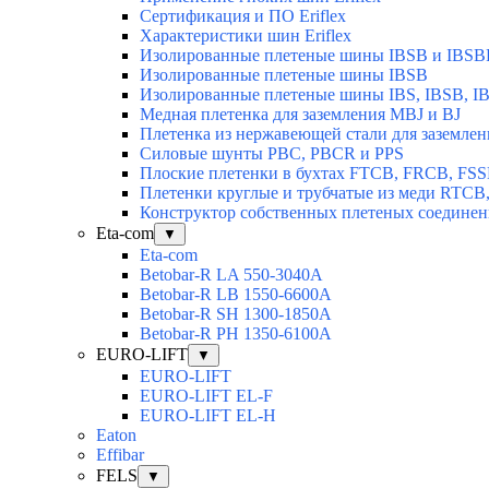
Сертификация и ПО Eriflex
Характеристики шин Eriflex
Изолированные плетеные шины IBSB и IBSB
Изолированные плетеные шины IBSB
Изолированные плетеные шины IBS, IBSB, I
Медная плетенка для заземления MBJ и BJ
Плетенка из нержавеющей стали для заземлен
Силовые шунты PBC, PBCR и PPS
Плоские плетенки в бухтах FTCB, FRCB, FS
Плетенки круглые и трубчатые из меди RTC
Конструктор собственных плетеных соедине
Eta-com
▼
Eta-com
Betobar-R LA 550-3040А
Betobar-R LВ 1550-6600А
Betobar-R SH 1300-1850A
Betobar-R РH 1350-6100А
EURO-LIFT
▼
EURO-LIFT
EURO-LIFT EL-F
EURO-LIFT EL-H
Eaton
Effibar
FELS
▼