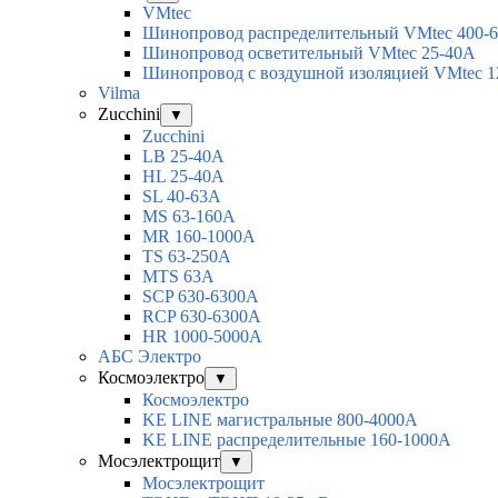
VMtec
Шинопровод распределительный VMtec 400-
Шинопровод осветительный VMtec 25-40А
Шинопровод с воздушной изоляцией VMtec 1
Vilma
Zucchini
▼
Zucchini
LB 25-40A
HL 25-40A
SL 40-63A
MS 63-160A
MR 160-1000A
TS 63-250A
MTS 63A
SCP 630-6300A
RCP 630-6300A
HR 1000-5000A
АБС Электро
Космоэлектро
▼
Космоэлектро
KE LINE магистральные 800-4000А
KE LINE распределительные 160-1000А
Мосэлектрощит
▼
Мосэлектрощит