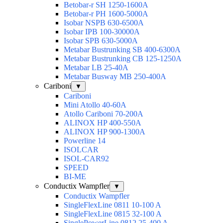
Betobar-r SH 1250-1600A
Betobar-r PH 1600-5000A
Isobar NSPB 630-6500A
Isobar IPB 100-30000A
Isobar SPB 630-5000A
Metabar Bustrunking SB 400-6300A
Metabar Bustrunking CB 125-1250A
Metabar LB 25-40A
Metabar Busway MB 250-400A
Cariboni
▼
Cariboni
Mini Atollo 40-60A
Atollo Cariboni 70-200A
ALINOX HP 400-550A
ALINOX HP 900-1300A
Powerline 14
ISOLCAR
ISOL-CAR92
SPEED
BI-ME
Conductix Wampfler
▼
Conductix Wampfler
SingleFlexLine 0811 10-100 A
SingleFlexLine 0815 32-100 A
SinglePowerLine 0812 25-400 A