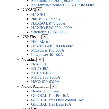
Кабельный токоподвод Nante
Контактные рельсы JDC-H 150-5000A
NAXSO
▼
NAXSO
NaxsoLux 25-63A
NAXSO BP 40-250A
NAXSO BPG 250-1000A
Sandwich 1250-6300A
NEP Electric
▼
NEP Electric
HIGHPOWER 800-6300А
MidPower 160-800А
Lowpower 40-100А
Nobaduct
▼
Nobaduct
BS 25-40A
KS 63-160A
MKS2 160-1000A
HSC2 630-6300A
Nordic Aluminium
▼
Nordic Aluminium
GLOBAL Trac Pro 16А
GLOBAL Trac Pulse control 16А
GLOBAL Trac Base 16А
PitON