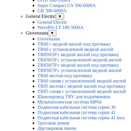
GGD 160-1000A
Super Compact GS 500-6000A
GR 500-6000A
General Electric
▼
General Electric
WavePro LT 100-5000А
Giovenzana
▼
Giovenzana
TR60 с медной жилой под протяжку
TR60 с установленной медной жилой
TR85H5P с медной жилой под протяжку
TR85H5P с установленной медной жилой
TR85H7P с медной жилой под протяжку
TR85H7P с установленной медной жилой
TR60 желтая под протяжку
TR60 синяя с установленной медной жилой
TR85 желтая с медной жилой под протяжку
TR85 синяя с установленной медной жилой
Шинопровод TRV для подъёмников
Мультиполюсная система MP04
Подвесная кабельная система серии 30
Подвесная кабельная система серии 41
Подвесная кабельная система серии 41 inox
Тросовая линия
Двутавровая линия