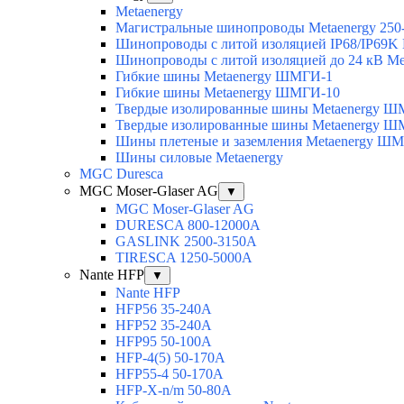
Metaenergy
Магистральные шинопроводы Metaenergy 250
Шинопроводы с литой изоляцией IP68/IP69K 
Шинопроводы с литой изоляцией до 24 кВ Me
Гибкие шины Metaenergy ШМГИ-1
Гибкие шины Metaenergy ШМГИ-10
Твердые изолированные шины Metaenergy 
Твердые изолированные шины Metaenergy 
Шины плетеные и заземления Metaenergy Ш
Шины силовые Metaenergy
MGC Duresca
MGC Moser-Glaser AG
▼
MGC Moser-Glaser AG
DURESCA 800-12000А
GASLINK 2500-3150А
TIRESCA 1250-5000А
Nante HFP
▼
Nante HFP
HFP56 35-240A
HFP52 35-240A
HFP95 50-100A
HFP-4(5) 50-170A
HFP55-4 50-170А
HFP-X-n/m 50-80A