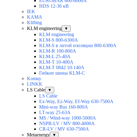
EUROBAR 600-6000A
HDS 12-36 кВ
IEK
KAMA
Klifting
KLM engineering
▼
KLM engineering
KLM-S 800-6300A
KLM-S в литой изоляции 800-6300A
KLM-R 100-800A
KLM-L 25-40A
KLM-T 10-400A
KLM-T 0842 10-140A
Гибкие шины KLM-C
Komay
LINKK
LS Cable
▼
LS Cable
Ex-Way, Ez-Way, Ef-Way 630-7500A
Mini-way Bus 160-800A
LT-way 25-63A
MS / Wind-way 1000-5000A
NSPB-LV / MV 800-4000A
CR-LV / MV 630-7500A
Metaenergy
▼