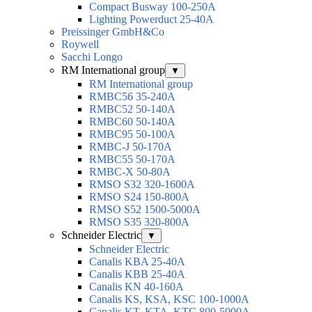
Compact Busway 100-250А
Lighting Powerduct 25-40А
Preissinger GmbH&Co
Roywell
Sacchi Longo
RM International group
▼
RM International group
RMBC56 35-240A
RMBC52 50-140A
RMBC60 50-140A
RMBC95 50-100А
RMBC-J 50-170A
RMBC55 50-170A
RMBC-X 50-80A
RMSO S32 320-1600A
RMSO S24 150-800A
RMSO S52 1500-5000A
RMSO S35 320-800A
Schneider Electric
▼
Schneider Electric
Canalis KBA 25-40A
Canalis KBB 25-40A
Canalis KN 40-160A
Canalis KS, KSA, KSC 100-1000A
Canalis KT, KTA, KTC 800-5000A