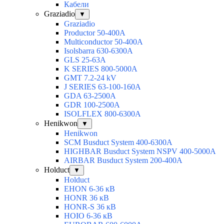
Кабели
Graziadio
▼
Graziadio
Productor 50-400А
Multiconductor 50-400А
Isolsbarra 630-6300А
GLS 25-63А
K SERIES 800-5000A
GMT 7.2-24 kV
J SERIES 63-100-160A
GDA 63-2500А
GDR 100-2500А
ISOLFLEX 800-6300А
Henikwon
▼
Henikwon
SCM Busduct System 400-6300А
HIGHBAR Busduct System NSPV 400-5000А
AIRBAR Busduct System 200-400А
Holduct
▼
Holduct
EHON 6-36 кВ
HONR 36 кВ
HONR-S 36 кВ
HOIO 6-36 кВ