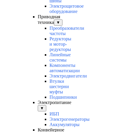
шины
Электрощитовое
оборудование
Приводная
техника
▼
Преобразователи
частоты
Редукторы
и мотор-
редукторы
Линейные
системы
Компоненты
автоматизации
Электродвигатели
Втулки
шестерни
муфты
Подшипники
Электропитание
▼
ИБП
Электрогенераторы
Аккумуляторы
Конвейерное