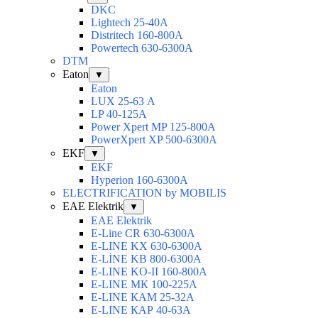
DKC
Lightech 25-40А
Distritech 160-800А
Powertech 630-6300А
DTM
Eaton
▼
Eaton
LUX 25-63 А
LP 40-125A
Power Xpert MP 125-800A
PowerXpert XP 500-6300A
EKF
▼
EKF
Hyperion 160-6300А
ELECTRIFICATION by MOBILIS
EAE Elektrik
▼
EAE Elektrik
E-Line CR 630-6300А
E-LINE KX 630-6300А
E-LİNE KB 800-6300А
E-LINE KO-II 160-800А
E-LINE МК 100-225А
E-LINE КАМ 25-32А
E-LINE КАР 40-63А