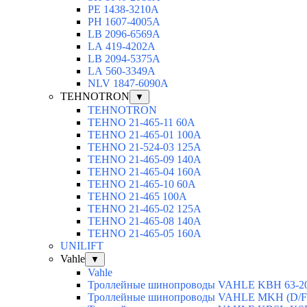
РЕ 1438-3210А
РН 1607-4005А
LB 2096-6569A
LА 419-4202А
LВ 2094-5375А
LА 560-3349А
NLV 1847-6090А
TEHNOTRON
▼
TEHNOTRON
TEHNO 21-465-11 60A
TEHNO 21-465-01 100A
TEHNO 21-524-03 125A
TEHNO 21-465-09 140A
TEHNO 21-465-04 160A
TEHNO 21-465-10 60A
TEHNO 21-465 100A
TEHNO 21-465-02 125А
TEHNO 21-465-08 140A
TEHNO 21-465-05 160A
UNILIFT
Vahle
▼
Vahle
Троллейные шинопроводы VAHLE KBH 63-2
Троллейные шинопроводы VAHLE MKH (D/F/