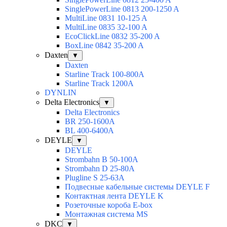
SinglePowerLine 0813 200-1250 A
MultiLine 0831 10-125 A
MultiLine 0835 32-100 A
EcoClickLine 0832 35-200 A
BoxLine 0842 35-200 A
Daxten
▼
Daxten
Starline Track 100-800А
Starline Track 1200А
DYNLIN
Delta Electronics
▼
Delta Electronics
BR 250-1600A
BL 400-6400A
DEYLE
▼
DEYLE
Strombahn B 50-100A
Strombahn D 25-80A
Plugline S 25-63A
Подвесные кабельные системы DEYLE F
Контактная лента DEYLE K
Розеточные короба E-box
Монтажная система MS
DKC
▼