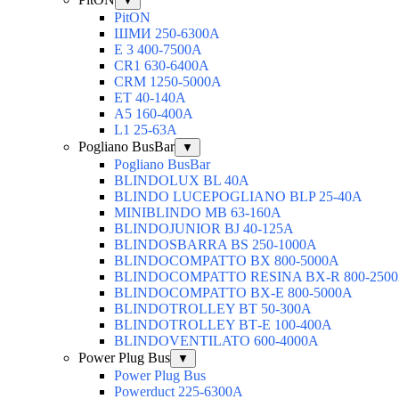
▼
PitON
ШМИ 250-6300А
Е 3 400-7500А
CR1 630-6400А
CRM 1250-5000А
ЕТ 40-140А
А5 160-400А
L1 25-63А
Pogliano BusBar
▼
Pogliano BusBar
BLINDOLUX BL 40А
BLINDO LUCEPOGLIANO BLP 25-40А
MINIBLINDO MB 63-160А
BLINDOJUNIOR BJ 40-125А
BLINDOSBARRA BS 250-1000А
BLINDOCOMPATTO BX 800-5000А
BLINDOCOMPATTO RESINA BX-R 800-250
BLINDOCOMPATTO BX-Е 800-5000А
BLINDOTROLLEY ВТ 50-300А
BLINDOTROLLEY ВТ-Е 100-400А
BLINDOVENTILATO 600-4000А
Power Plug Bus
▼
Power Plug Bus
Powerduct 225-6300А