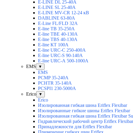
E-LINE DL 25-40А
E-LINE SL 25-40А
E-LINE MV-CR 12-24 кВ
DABLINE 63-80А
E-Line FL/FLD 32А
E-line TB 35-250А
E-line TBЕ 40-130А
E-line TBS 40-130А
E-line КТ 100А
E-line URC-С 250-400А
E-line URC-S 90-140А
E-line URC-А 500-1000А
EMS
▼
EMS
PCMP 35-240A
PCHTR 35-140А
PCSPI1 230-5000A
Erico
▼
Erico
Изолированная гибкая шина Eriflex Flexibar
Изолированные гибкие шины Eriflex Flexibar
Изолированная гибкая шина Eriflex Flexibar
Гидравлический рабочий центр Eriflex Flexiba
Принадлежности для Eriflex Flexibar
Применение гибких шин Eriflex