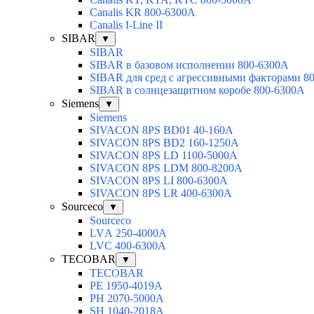
Canalis KR 800-6300A
Canalis I-Line II
SIBAR
▼
SIBAR
SIBAR в базовом исполнении 800-6300А
SIBAR для сред с агрессивными факторами 8
SIBAR в солнцезащитном коробе 800-6300А
Siemens
▼
Siemens
SIVACON 8PS BD01 40-160A
SIVACON 8PS BD2 160-1250A
SIVACON 8PS LD 1100-5000A
SIVACON 8PS LDM 800-8200A
SIVACON 8PS LI 800-6300A
SIVACON 8PS LR 400-6300A
Sourceco
▼
Sourceco
LVА 250-4000А
LVС 400-6300А
TECOBAR
▼
TECOBAR
РЕ 1950-4019А
РН 2070-5000А
SН 1040-2018А