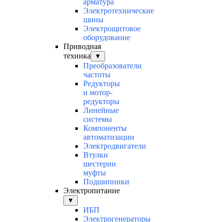
арматура
Электротехнические
шины
Электрощитовое
оборудование
Приводная
техника
▼
Преобразователи
частоты
Редукторы
и мотор-
редукторы
Линейные
системы
Компоненты
автоматизации
Электродвигатели
Втулки
шестерни
муфты
Подшипники
Электропитание
▼
ИБП
Электрогенераторы