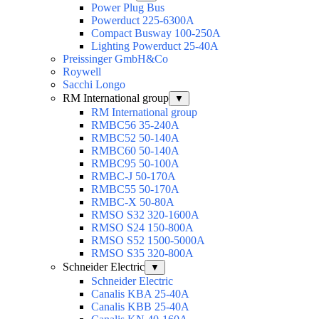
Power Plug Bus
Powerduct 225-6300А
Compact Busway 100-250А
Lighting Powerduct 25-40А
Preissinger GmbH&Co
Roywell
Sacchi Longo
RM International group
▼
RM International group
RMBC56 35-240A
RMBC52 50-140A
RMBC60 50-140A
RMBC95 50-100А
RMBC-J 50-170A
RMBC55 50-170A
RMBC-X 50-80A
RMSO S32 320-1600A
RMSO S24 150-800A
RMSO S52 1500-5000A
RMSO S35 320-800A
Schneider Electric
▼
Schneider Electric
Canalis KBA 25-40A
Canalis KBB 25-40A