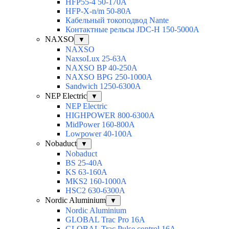
HFP55-4 50-170А
HFP-X-n/m 50-80A
Кабельный токоподвод Nante
Контактные рельсы JDC-H 150-5000A
NAXSO
▼
NAXSO
NaxsoLux 25-63A
NAXSO BP 40-250A
NAXSO BPG 250-1000A
Sandwich 1250-6300A
NEP Electric
▼
NEP Electric
HIGHPOWER 800-6300А
MidPower 160-800А
Lowpower 40-100А
Nobaduct
▼
Nobaduct
BS 25-40A
KS 63-160A
MKS2 160-1000A
HSC2 630-6300A
Nordic Aluminium
▼
Nordic Aluminium
GLOBAL Trac Pro 16А
GLOBAL Trac Pulse control 16А