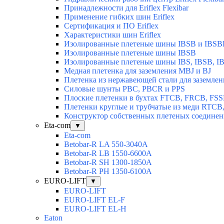
Принадлежности для Eriflex Flexibar
Применение гибких шин Eriflex
Сертификация и ПО Eriflex
Характеристики шин Eriflex
Изолированные плетеные шины IBSB и IBSB
Изолированные плетеные шины IBSB
Изолированные плетеные шины IBS, IBSB, I
Медная плетенка для заземления MBJ и BJ
Плетенка из нержавеющей стали для заземлен
Силовые шунты PBC, PBCR и PPS
Плоские плетенки в бухтах FTCB, FRCB, FS
Плетенки круглые и трубчатые из меди RTC
Конструктор собственных плетеных соедине
Eta-com
▼
Eta-com
Betobar-R LA 550-3040А
Betobar-R LВ 1550-6600А
Betobar-R SH 1300-1850A
Betobar-R РH 1350-6100А
EURO-LIFT
▼
EURO-LIFT
EURO-LIFT EL-F
EURO-LIFT EL-H
Eaton