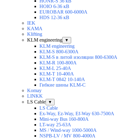
HONR-S 36 кВ
HOIO 6-36 кВ
EUROBAR 600-6000A
HDS 12-36 кВ
IEK
KAMA
Klifting
KLM engineering
▼
KLM engineering
KLM-S 800-6300A
KLM-S в литой изоляции 800-6300A
KLM-R 100-800A
KLM-L 25-40A
KLM-T 10-400A
KLM-T 0842 10-140A
Гибкие шины KLM-C
Komay
LINKK
LS Cable
▼
LS Cable
Ex-Way, Ez-Way, Ef-Way 630-7500A
Mini-way Bus 160-800A
LT-way 25-63A
MS / Wind-way 1000-5000A
NSPB-LV / MV 800-4000A