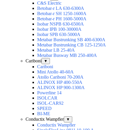
C&S Electric
Betobar-r LA 630-6300A
Betobar-r SH 1250-1600A
Betobar-r PH 1600-5000A
Isobar NSPB 630-6500A
Isobar IPB 100-30000A
Isobar SPB 630-5000A
Metabar Bustrunking SB 400-6300A
Metabar Bustrunking CB 125-1250A
Metabar LB 25-40A
Metabar Busway MB 250-400A
Cariboni
▼
Cariboni
Mini Atollo 40-60A
Atollo Cariboni 70-200A
ALINOX HP 400-550A
ALINOX HP 900-1300A
Powerline 14
ISOLCAR
ISOL-CAR92
SPEED
BI-ME
Conductix Wampfler
▼
Conductix Wampfler