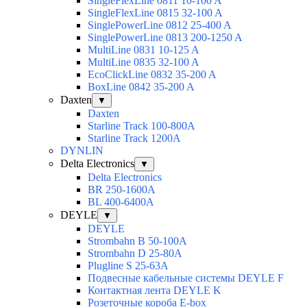
SingleFlexLine 0811 10-100 A
SingleFlexLine 0815 32-100 A
SinglePowerLine 0812 25-400 A
SinglePowerLine 0813 200-1250 A
MultiLine 0831 10-125 A
MultiLine 0835 32-100 A
EcoClickLine 0832 35-200 A
BoxLine 0842 35-200 A
Daxten
▼
Daxten
Starline Track 100-800А
Starline Track 1200А
DYNLIN
Delta Electronics
▼
Delta Electronics
BR 250-1600A
BL 400-6400A
DEYLE
▼
DEYLE
Strombahn B 50-100A
Strombahn D 25-80A
Plugline S 25-63A
Подвесные кабельные системы DEYLE F
Контактная лента DEYLE K
Розеточные короба E-box