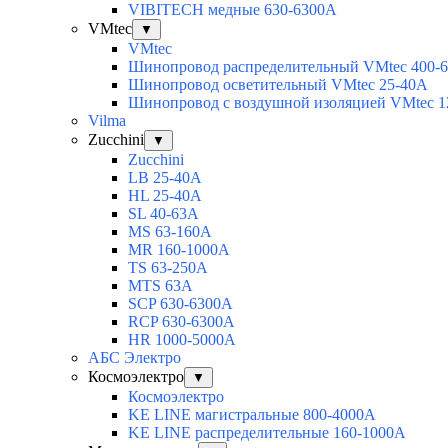
VIBITECH медные 630-6300А
VMtec
▼
VMtec
Шинопровод распределительный VMtec 400-
Шинопровод осветительный VMtec 25-40А
Шинопровод с воздушной изоляцией VMtec 1
Vilma
Zucchini
▼
Zucchini
LB 25-40A
HL 25-40A
SL 40-63A
MS 63-160A
MR 160-1000A
TS 63-250A
MTS 63A
SCP 630-6300A
RCP 630-6300A
HR 1000-5000A
АБС Электро
Космоэлектро
▼
Космоэлектро
KE LINE магистральные 800-4000А
KE LINE распределительные 160-1000А