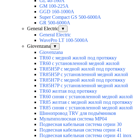
GL 40-160A
GM 100-225A
GGD 160-1000A
Super Compact GS 500-6000A
GR 500-6000A
General Electric
▼
General Electric
WavePro LT 100-5000А
Giovenzana
▼
Giovenzana
TR60 с медной жилой под протяжку
TR60 с установленной медной жилой
TR85H5P с медной жилой под протяжку
TR85H5P с установленной медной жилой
TR85H7P с медной жилой под протяжку
TR85H7P с установленной медной жилой
TR60 желтая под протяжку
TR60 синяя с установленной медной жилой
TR85 желтая с медной жилой под протяжку
TR85 синяя с установленной медной жилой
Шинопровод TRV для подъёмников
Мультиполюсная система MP04
Подвесная кабельная система серии 30
Подвесная кабельная система серии 41
Подвесная кабельная система серии 41 inox