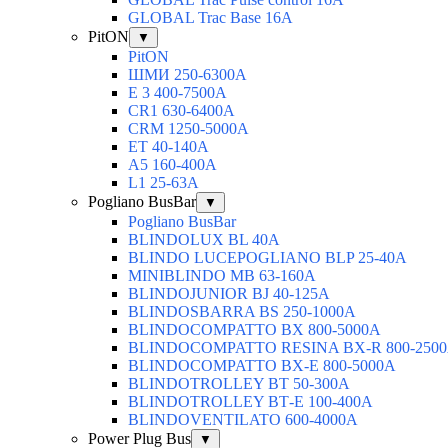
GLOBAL Trac Base 16А
PitON
▼
PitON
ШМИ 250-6300А
Е 3 400-7500А
CR1 630-6400А
CRM 1250-5000А
ЕТ 40-140А
А5 160-400А
L1 25-63А
Pogliano BusBar
▼
Pogliano BusBar
BLINDOLUX BL 40А
BLINDO LUCEPOGLIANO BLP 25-40А
MINIBLINDO MB 63-160А
BLINDOJUNIOR BJ 40-125А
BLINDOSBARRA BS 250-1000А
BLINDOCOMPATTO BX 800-5000А
BLINDOCOMPATTO RESINA BX-R 800-250
BLINDOCOMPATTO BX-Е 800-5000А
BLINDOTROLLEY ВТ 50-300А
BLINDOTROLLEY ВТ-Е 100-400А
BLINDOVENTILATO 600-4000А
Power Plug Bus
▼