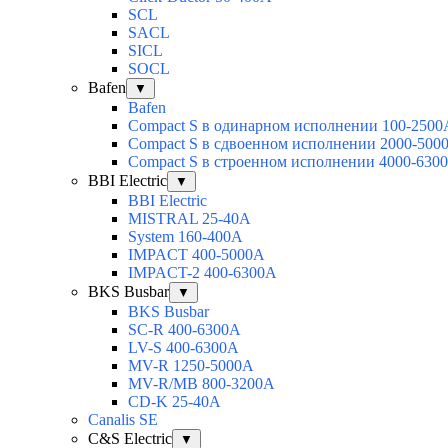
SCL
SACL
SICL
SOCL
Bafen
▼
Bafen
Compact S в одинарном исполнении 100-2500
Compact S в сдвоенном исполнении 2000-500
Compact S в строенном исполнении 4000-630
BBI Electric
▼
BBI Electric
MISTRAL 25-40А
System 160-400А
IMPACT 400-5000А
IMPACT-2 400-6300А
BKS Busbar
▼
BKS Busbar
SC-R 400-6300A
LV-S 400-6300A
MV-R 1250-5000A
MV-R/MB 800-3200A
CD-K 25-40A
Canalis SE
C&S Electric
▼