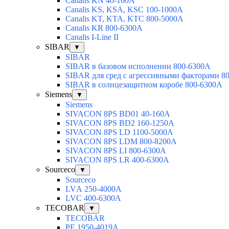
Canalis KN 40-160A
Canalis KS, KSA, KSC 100-1000A
Canalis KT, KTA, KTC 800-5000A
Canalis KR 800-6300A
Canalis I-Line II
SIBAR
▼
SIBAR
SIBAR в базовом исполнении 800-6300А
SIBAR для сред с агрессивными факторами 8
SIBAR в солнцезащитном коробе 800-6300А
Siemens
▼
Siemens
SIVACON 8PS BD01 40-160A
SIVACON 8PS BD2 160-1250A
SIVACON 8PS LD 1100-5000A
SIVACON 8PS LDM 800-8200A
SIVACON 8PS LI 800-6300A
SIVACON 8PS LR 400-6300A
Sourceco
▼
Sourceco
LVА 250-4000А
LVС 400-6300А
TECOBAR
▼
TECOBAR
РЕ 1950-4019А