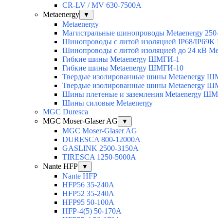
CR-LV / MV 630-7500A
Metaenergy
▼
Metaenergy
Магистральные шинопроводы Metaenergy 250
Шинопроводы с литой изоляцией IP68/IP69K 
Шинопроводы с литой изоляцией до 24 кВ Me
Гибкие шины Metaenergy ШМГИ-1
Гибкие шины Metaenergy ШМГИ-10
Твердые изолированные шины Metaenergy 
Твердые изолированные шины Metaenergy 
Шины плетеные и заземления Metaenergy Ш
Шины силовые Metaenergy
MGC Duresca
MGC Moser-Glaser AG
▼
MGC Moser-Glaser AG
DURESCA 800-12000А
GASLINK 2500-3150А
TIRESCA 1250-5000А
Nante HFP
▼
Nante HFP
HFP56 35-240A
HFP52 35-240A
HFP95 50-100A
HFP-4(5) 50-170A