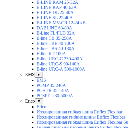
E-LINE КАМ 25-32А
E-LINE КАР 40-63А
E-LINE DL 25-40А
E-LINE SL 25-40А
E-LINE MV-CR 12-24 кВ
DABLINE 63-80А
E-Line FL/FLD 32А
E-line TB 35-250А
E-line TBЕ 40-130А
E-line TBS 40-130А
E-line КТ 100А
E-line URC-С 250-400А
E-line URC-S 90-140А
E-line URC-А 500-1000А
EMS
▼
EMS
PCMP 35-240A
PCHTR 35-140А
PCSPI1 230-5000A
Erico
▼
Erico
Изолированная гибкая шина Eriflex Flexibar
Изолированные гибкие шины Eriflex Flexibar
Изолированная гибкая шина Eriflex Flexibar
Гидравлический рабочий центр Eriflex Flexiba