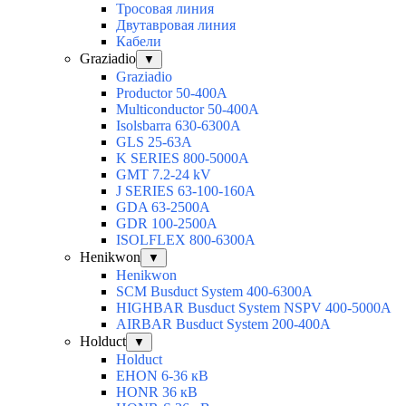
Тросовая линия
Двутавровая линия
Кабели
Graziadio
▼
Graziadio
Productor 50-400А
Multiconductor 50-400А
Isolsbarra 630-6300А
GLS 25-63А
K SERIES 800-5000A
GMT 7.2-24 kV
J SERIES 63-100-160A
GDA 63-2500А
GDR 100-2500А
ISOLFLEX 800-6300А
Henikwon
▼
Henikwon
SCM Busduct System 400-6300А
HIGHBAR Busduct System NSPV 400-5000А
AIRBAR Busduct System 200-400А
Holduct
▼
Holduct
EHON 6-36 кВ
HONR 36 кВ