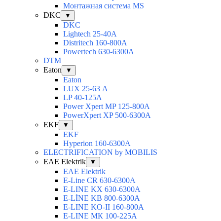
Монтажная система MS
DKC
▼
DKC
Lightech 25-40А
Distritech 160-800А
Powertech 630-6300А
DTM
Eaton
▼
Eaton
LUX 25-63 А
LP 40-125A
Power Xpert MP 125-800A
PowerXpert XP 500-6300A
EKF
▼
EKF
Hyperion 160-6300А
ELECTRIFICATION by MOBILIS
EAE Elektrik
▼
EAE Elektrik
E-Line CR 630-6300А
E-LINE KX 630-6300А
E-LİNE KB 800-6300А
E-LINE KO-II 160-800А
E-LINE МК 100-225А