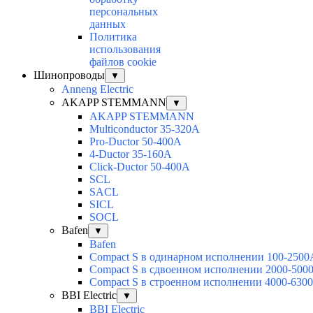
персональных
данных
Политика
использования
файлов cookie
Шинопроводы
▼
Anneng Electric
AKAPP STEMMANN
▼
AKAPP STEMMANN
Multiconductor 35-320A
Pro-Ductor 50-400A
4-Ductor 35-160A
Click-Ductor 50-400A
SCL
SACL
SICL
SOCL
Bafen
▼
Bafen
Compact S в одинарном исполнении 100-2500
Compact S в сдвоенном исполнении 2000-500
Compact S в строенном исполнении 4000-630
BBI Electric
▼
BBI Electric