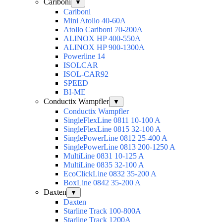
Cariboni
▼
Cariboni
Mini Atollo 40-60A
Atollo Cariboni 70-200A
ALINOX HP 400-550A
ALINOX HP 900-1300A
Powerline 14
ISOLCAR
ISOL-CAR92
SPEED
BI-ME
Conductix Wampfler
▼
Conductix Wampfler
SingleFlexLine 0811 10-100 A
SingleFlexLine 0815 32-100 A
SinglePowerLine 0812 25-400 A
SinglePowerLine 0813 200-1250 A
MultiLine 0831 10-125 A
MultiLine 0835 32-100 A
EcoClickLine 0832 35-200 A
BoxLine 0842 35-200 A
Daxten
▼
Daxten
Starline Track 100-800А
Starline Track 1200А