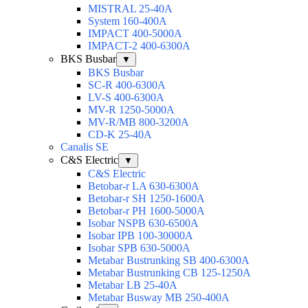
MISTRAL 25-40А
System 160-400А
IMPACT 400-5000А
IMPACT-2 400-6300А
BKS Busbar
▼
BKS Busbar
SC-R 400-6300A
LV-S 400-6300A
MV-R 1250-5000A
MV-R/MB 800-3200A
CD-K 25-40A
Canalis SE
C&S Electric
▼
C&S Electric
Betobar-r LA 630-6300A
Betobar-r SH 1250-1600A
Betobar-r PH 1600-5000A
Isobar NSPB 630-6500A
Isobar IPB 100-30000A
Isobar SPB 630-5000A
Metabar Bustrunking SB 400-6300A
Metabar Bustrunking CB 125-1250A
Metabar LB 25-40A
Metabar Busway MB 250-400A