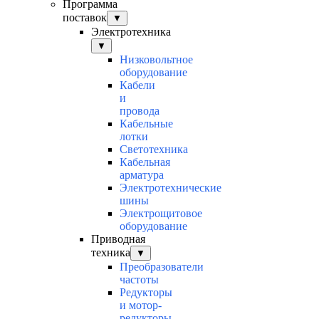
Программа
поставок
▼
Электротехника
▼
Низковольтное
оборудование
Кабели
и
провода
Кабельные
лотки
Светотехника
Кабельная
арматура
Электротехнические
шины
Электрощитовое
оборудование
Приводная
техника
▼
Преобразователи
частоты
Редукторы
и мотор-
редукторы