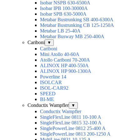
Isobar NSPB 630-6500A
Isobar IPB 100-30000A
Isobar SPB 630-5000A
Metabar Bustrunking SB 400-6300A
Metabar Bustrunking CB 125-1250A
Metabar LB 25-40A
Metabar Busway MB 250-400A
Cariboni
▼
Cariboni
Mini Atollo 40-60A
Atollo Cariboni 70-200A
ALINOX HP 400-550A
ALINOX HP 900-1300A
Powerline 14
ISOLCAR
ISOL-CAR92
SPEED
BI-ME
Conductix Wampfler
▼
Conductix Wampfler
SingleFlexLine 0811 10-100 A
SingleFlexLine 0815 32-100 A
SinglePowerLine 0812 25-400 A
SinglePowerLine 0813 200-1250 A
MultiLine 0831 10-125 A