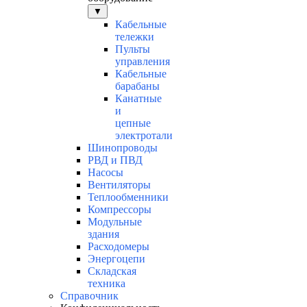
▼
Кабельные
тележки
Пульты
управления
Кабельные
барабаны
Канатные
и
цепные
электротали
Шинопроводы
РВД и ПВД
Насосы
Вентиляторы
Теплообменники
Компрессоры
Модульные
здания
Расходомеры
Энергоцепи
Складская
техника
Справочник