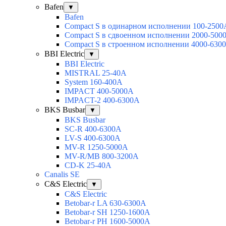
Bafen
▼
Bafen
Compact S в одинарном исполнении 100-2500
Compact S в сдвоенном исполнении 2000-500
Compact S в строенном исполнении 4000-630
BBI Electric
▼
BBI Electric
MISTRAL 25-40А
System 160-400А
IMPACT 400-5000А
IMPACT-2 400-6300А
BKS Busbar
▼
BKS Busbar
SC-R 400-6300A
LV-S 400-6300A
MV-R 1250-5000A
MV-R/MB 800-3200A
CD-K 25-40A
Canalis SE
C&S Electric
▼
C&S Electric
Betobar-r LA 630-6300A
Betobar-r SH 1250-1600A
Betobar-r PH 1600-5000A