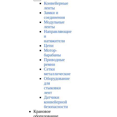
Конвейерные
ленты
Замки и
соединения
Модульные
ленты
Направляющие
и
натяжители
Цепи
Мотор-
барабаны
Приводные
ремни
Сетки
металлические
Оборудование
для
стыковки
лент
Датчики
конвейерной
безопасности
Крановое
оборудование