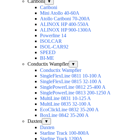
Cariboni
▼
Cariboni
Mini Atollo 40-60A
Atollo Cariboni 70-200A
ALINOX HP 400-550A
ALINOX HP 900-1300A
Powerline 14
ISOLCAR
ISOL-CAR92
SPEED
BI-ME
Conductix Wampfler
▼
Conductix Wampfler
SingleFlexLine 0811 10-100 A
SingleFlexLine 0815 32-100 A
SinglePowerLine 0812 25-400 A
SinglePowerLine 0813 200-1250 A
MultiLine 0831 10-125 A
MultiLine 0835 32-100 A
EcoClickLine 0832 35-200 A
BoxLine 0842 35-200 A
Daxten
▼
Daxten
Starline Track 100-800А
Starline Track 1200А