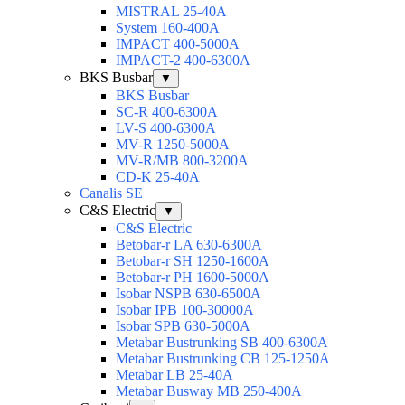
MISTRAL 25-40А
System 160-400А
IMPACT 400-5000А
IMPACT-2 400-6300А
BKS Busbar
▼
BKS Busbar
SC-R 400-6300A
LV-S 400-6300A
MV-R 1250-5000A
MV-R/MB 800-3200A
CD-K 25-40A
Canalis SE
C&S Electric
▼
C&S Electric
Betobar-r LA 630-6300A
Betobar-r SH 1250-1600A
Betobar-r PH 1600-5000A
Isobar NSPB 630-6500A
Isobar IPB 100-30000A
Isobar SPB 630-5000A
Metabar Bustrunking SB 400-6300A
Metabar Bustrunking CB 125-1250A
Metabar LB 25-40A
Metabar Busway MB 250-400A