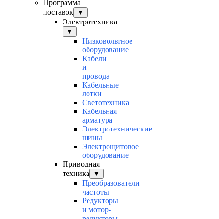
Программа
поставок
▼
Электротехника
▼
Низковольтное
оборудование
Кабели
и
провода
Кабельные
лотки
Светотехника
Кабельная
арматура
Электротехнические
шины
Электрощитовое
оборудование
Приводная
техника
▼
Преобразователи
частоты
Редукторы
и мотор-
редукторы