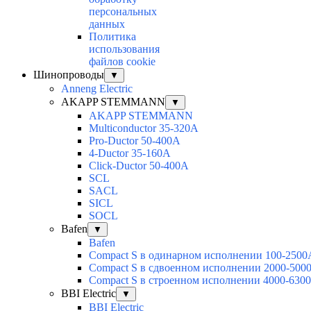
персональных
данных
Политика
использования
файлов cookie
Шинопроводы
▼
Anneng Electric
AKAPP STEMMANN
▼
AKAPP STEMMANN
Multiconductor 35-320A
Pro-Ductor 50-400A
4-Ductor 35-160A
Click-Ductor 50-400A
SCL
SACL
SICL
SOCL
Bafen
▼
Bafen
Compact S в одинарном исполнении 100-2500
Compact S в сдвоенном исполнении 2000-500
Compact S в строенном исполнении 4000-630
BBI Electric
▼
BBI Electric