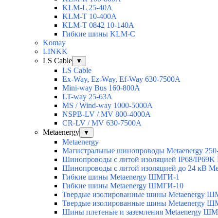
KLM-L 25-40A
KLM-T 10-400A
KLM-T 0842 10-140A
Гибкие шины KLM-C
Komay
LINKK
LS Cable
▼
LS Cable
Ex-Way, Ez-Way, Ef-Way 630-7500A
Mini-way Bus 160-800A
LT-way 25-63A
MS / Wind-way 1000-5000A
NSPB-LV / MV 800-4000A
CR-LV / MV 630-7500A
Metaenergy
▼
Metaenergy
Магистральные шинопроводы Metaenergy 250
Шинопроводы с литой изоляцией IP68/IP69K 
Шинопроводы с литой изоляцией до 24 кВ Me
Гибкие шины Metaenergy ШМГИ-1
Гибкие шины Metaenergy ШМГИ-10
Твердые изолированные шины Metaenergy 
Твердые изолированные шины Metaenergy 
Шины плетеные и заземления Metaenergy Ш