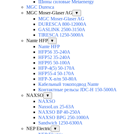
Шины силовые Metaenergy
MGC Duresca
MGC Moser-Glaser AG
▼
MGC Moser-Glaser AG
DURESCA 800-12000А
GASLINK 2500-3150А
TIRESCA 1250-5000А
Nante HFP
▼
Nante HFP
HFP56 35-240A
HFP52 35-240A
HFP95 50-100A
HFP-4(5) 50-170A
HFP55-4 50-170А
HFP-X-n/m 50-80A
Кабельный токоподвод Nante
Контактные рельсы JDC-H 150-5000A
NAXSO
▼
NAXSO
NaxsoLux 25-63A
NAXSO BP 40-250A
NAXSO BPG 250-1000A
Sandwich 1250-6300A
NEP Electric
▼