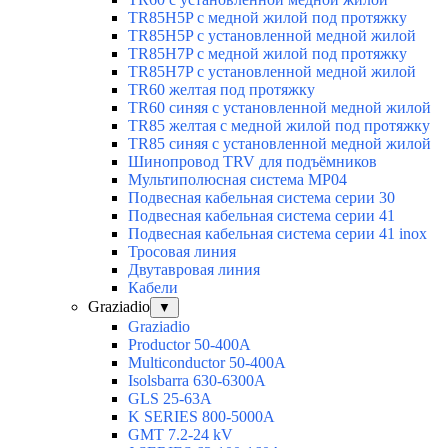
TR85H5P с медной жилой под протяжку
TR85H5P с установленной медной жилой
TR85H7P с медной жилой под протяжку
TR85H7P с установленной медной жилой
TR60 желтая под протяжку
TR60 синяя с установленной медной жилой
TR85 желтая с медной жилой под протяжку
TR85 синяя с установленной медной жилой
Шинопровод TRV для подъёмников
Мультиполюсная система MP04
Подвесная кабельная система серии 30
Подвесная кабельная система серии 41
Подвесная кабельная система серии 41 inox
Тросовая линия
Двутавровая линия
Кабели
Graziadio
▼
Graziadio
Productor 50-400А
Multiconductor 50-400А
Isolsbarra 630-6300А
GLS 25-63А
K SERIES 800-5000A
GMT 7.2-24 kV