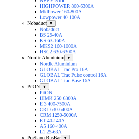
NEP Electric
HIGHPOWER 800-6300А
MidPower 160-800А
Lowpower 40-100А
Nobaduct
▼
Nobaduct
BS 25-40A
KS 63-160A
MKS2 160-1000A
HSC2 630-6300A
Nordic Aluminium
▼
Nordic Aluminium
GLOBAL Trac Pro 16А
GLOBAL Trac Pulse control 16А
GLOBAL Trac Base 16А
PitON
▼
PitON
ШМИ 250-6300А
Е 3 400-7500А
CR1 630-6400А
CRM 1250-5000А
ЕТ 40-140А
А5 160-400А
L1 25-63А
Pogliano BusBar
▼