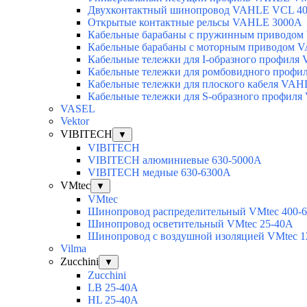
Двухконтактный шинопровод VAHLE VCL 40
Открытые контактные рельсы VAHLE 3000А
Кабельные барабаны с пружинным приводо
Кабельные барабаны с моторным приводом 
Кабельные тележки для I-образного профил
Кабельные тележки для ромбовидного проф
Кабельные тележки для плоского кабеля VA
Кабельные тележки для S-образного профил
VASEL
Vektor
VIBITECH
▼
VIBITECH
VIBITECH алюминиевые 630-5000А
VIBITECH медные 630-6300А
VMtec
▼
VMtec
Шинопровод распределительный VMtec 400-
Шинопровод осветительный VMtec 25-40А
Шинопровод с воздушной изоляцией VMtec 1
Vilma
Zucchini
▼
Zucchini
LB 25-40A
HL 25-40A