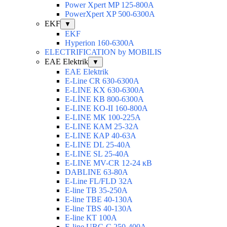
Power Xpert MP 125-800A
PowerXpert XP 500-6300A
EKF
▼
EKF
Hyperion 160-6300А
ELECTRIFICATION by MOBILIS
EAE Elektrik
▼
EAE Elektrik
E-Line CR 630-6300А
E-LINE KX 630-6300А
E-LİNE KB 800-6300А
E-LINE KO-II 160-800А
E-LINE МК 100-225А
E-LINE КАМ 25-32А
E-LINE КАР 40-63А
E-LINE DL 25-40А
E-LINE SL 25-40А
E-LINE MV-CR 12-24 кВ
DABLINE 63-80А
E-Line FL/FLD 32А
E-line TB 35-250А
E-line TBЕ 40-130А
E-line TBS 40-130А
E-line КТ 100А
E-line URC-С 250-400А