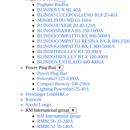
Pogliano BusBar
BLINDOLUX BL 40А
BLINDO LUCEPOGLIANO BLP 25-40А
MINIBLINDO MB 63-160А
BLINDOJUNIOR BJ 40-125А
BLINDOSBARRA BS 250-1000А
BLINDOCOMPATTO BX 800-5000А
BLINDOCOMPATTO RESINA BX-R 800-250
BLINDOCOMPATTO BX-Е 800-5000А
BLINDOTROLLEY ВТ 50-300А
BLINDOTROLLEY ВТ-Е 100-400А
BLINDOVENTILATO 600-4000А
Power Plug Bus
▼
Power Plug Bus
Powerduct 225-6300А
Compact Busway 100-250А
Lighting Powerduct 25-40А
Preissinger GmbH&Co
Roywell
Sacchi Longo
RM International group
▼
RM International group
RMBC56 35-240A
RMBC52 50-140A