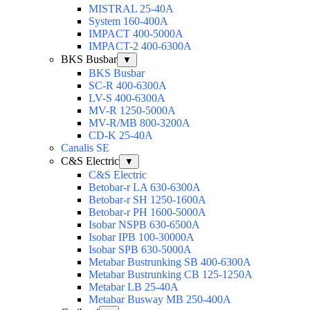
MISTRAL 25-40А
System 160-400А
IMPACT 400-5000А
IMPACT-2 400-6300А
BKS Busbar
▼
BKS Busbar
SC-R 400-6300A
LV-S 400-6300A
MV-R 1250-5000A
MV-R/MB 800-3200A
CD-K 25-40A
Canalis SE
C&S Electric
▼
C&S Electric
Betobar-r LA 630-6300A
Betobar-r SH 1250-1600A
Betobar-r PH 1600-5000A
Isobar NSPB 630-6500A
Isobar IPB 100-30000A
Isobar SPB 630-5000A
Metabar Bustrunking SB 400-6300A
Metabar Bustrunking CB 125-1250A
Metabar LB 25-40A
Metabar Busway MB 250-400A