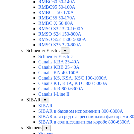
RMBC60 50-140A
RMBC95 50-100А
RMBC-J 50-170A
RMBC55 50-170A
RMBC-X 50-80A
RMSO S32 320-1600A
RMSO S24 150-800A
RMSO S52 1500-5000A
RMSO S35 320-800A
Schneider Electric
▼
Schneider Electric
Canalis KBA 25-40A
Canalis KBB 25-40A
Canalis KN 40-160A
Canalis KS, KSA, KSC 100-1000A
Canalis KT, KTA, KTC 800-5000A
Canalis KR 800-6300A
Canalis I-Line II
SIBAR
▼
SIBAR
SIBAR в базовом исполнении 800-6300А
SIBAR для сред с агрессивными факторами 8
SIBAR в солнцезащитном коробе 800-6300А
Siemens
▼
Siemens