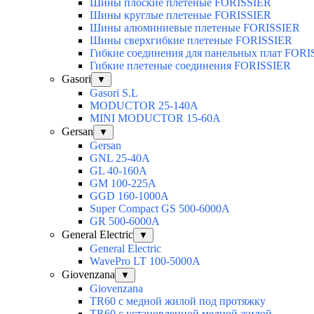
Шины плоские плетеные FORISSIER
Шины круглые плетеные FORISSIER
Шины алюминиевые плетеные FORISSIER
Шины сверхгибкие плетеные FORISSIER
Гибкие соединения для панельных плат FOR
Гибкие плетеные соединения FORISSIER
Gasori
▼
Gasori S.L
MODUCTOR 25-140А
MINI MODUCTOR 15-60A
Gersan
▼
Gersan
GNL 25-40A
GL 40-160A
GM 100-225A
GGD 160-1000A
Super Compact GS 500-6000A
GR 500-6000A
General Electric
▼
General Electric
WavePro LT 100-5000А
Giovenzana
▼
Giovenzana
TR60 с медной жилой под протяжку
TR60 с установленной медной жилой