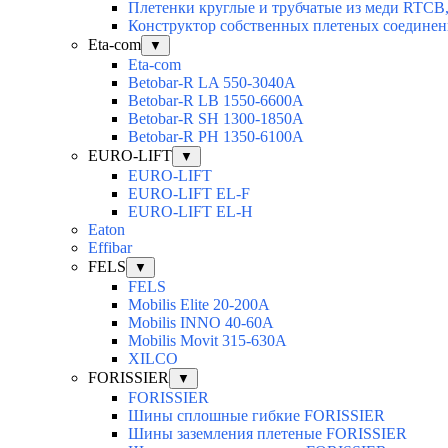
Плетенки круглые и трубчатые из меди RTC
Конструктор собственных плетеных соедине
Eta-com
▼
Eta-com
Betobar-R LA 550-3040А
Betobar-R LВ 1550-6600А
Betobar-R SH 1300-1850A
Betobar-R РH 1350-6100А
EURO-LIFT
▼
EURO-LIFT
EURO-LIFT EL-F
EURO-LIFT EL-H
Eaton
Effibar
FELS
▼
FELS
Mobilis Elite 20-200А
Mobilis INNO 40-60А
Mobilis Movit 315-630А
XILCO
FORISSIER
▼
FORISSIER
Шины сплошные гибкие FORISSIER
Шины заземления плетеные FORISSIER