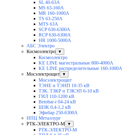
SL 40-63A
MS 63-160A
MR 160-1000A
TS 63-250A
MTS 63A
SCP 630-6300A
RCP 630-6300A
HR 1000-5000A
АБС Электро
Космоэлектро
▼
Космоэлектро
KE LINE магистральные 800-4000А
KE LINE распределительные 160-1000А
Мосэлектрощит
▼
Мосэлектрощит
ТЭНЕ и ТЭНП 10-35 кВ
ТЗК, ТЗКР и ТЗКЭП 6-10 кВ
ГИЛ 110-1200 кВ
Betobar-r 04-24 кВ
ШЗК 0,4-1,2 кВ
Эфибар 250-6300А
НПЦ Металлург
РТК-ЭЛЕКТРО-М
▼
РТК-ЭЛЕКТРО-М