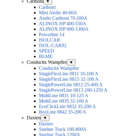
Cariboni
▼
Cariboni
Mini Atollo 40-60A
Atollo Cariboni 70-200A
ALINOX HP 400-550A
ALINOX HP 900-1300A
Powerline 14
ISOLCAR
ISOL-CAR92
SPEED
BI-ME
Conductix Wampfler
▼
Conductix Wampfler
SingleFlexLine 0811 10-100 A
SingleFlexLine 0815 32-100 A
SinglePowerLine 0812 25-400 A
SinglePowerLine 0813 200-1250 A
MultiLine 0831 10-125 A
MultiLine 0835 32-100 A
EcoClickLine 0832 35-200 A
BoxLine 0842 35-200 A
Daxten
▼
Daxten
Starline Track 100-800А
Starline Track 1200А