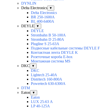
DYNLIN
Delta Electronics
▼
Delta Electronics
BR 250-1600A
BL 400-6400A
DEYLE
▼
DEYLE
Strombahn B 50-100A
Strombahn D 25-80A
Plugline S 25-63A
Подвесные кабельные системы DEYLE F
Контактная лента DEYLE K
Розеточные короба E-box
Монтажная система MS
DKC
▼
DKC
Lightech 25-40А
Distritech 160-800А
Powertech 630-6300А
DTM
Eaton
▼
Eaton
LUX 25-63 А
LP 40-125A