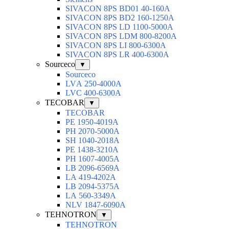
SIVACON 8PS BD01 40-160A
SIVACON 8PS BD2 160-1250A
SIVACON 8PS LD 1100-5000A
SIVACON 8PS LDM 800-8200A
SIVACON 8PS LI 800-6300A
SIVACON 8PS LR 400-6300A
Sourceco
▼
Sourceco
LVА 250-4000А
LVС 400-6300А
TECOBAR
▼
TECOBAR
РЕ 1950-4019А
РН 2070-5000А
SН 1040-2018А
РЕ 1438-3210А
РН 1607-4005А
LB 2096-6569A
LА 419-4202А
LВ 2094-5375А
LА 560-3349А
NLV 1847-6090А
TEHNOTRON
▼
TEHNOTRON