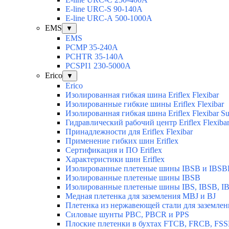
E-line URC-S 90-140А
E-line URC-А 500-1000А
EMS
▼
EMS
PCMP 35-240A
PCHTR 35-140А
PCSPI1 230-5000A
Erico
▼
Erico
Изолированная гибкая шина Eriflex Flexibar
Изолированные гибкие шины Eriflex Flexibar
Изолированная гибкая шина Eriflex Flexibar
Гидравлический рабочий центр Eriflex Flexiba
Принадлежности для Eriflex Flexibar
Применение гибких шин Eriflex
Сертификация и ПО Eriflex
Характеристики шин Eriflex
Изолированные плетеные шины IBSB и IBSB
Изолированные плетеные шины IBSB
Изолированные плетеные шины IBS, IBSB, I
Медная плетенка для заземления MBJ и BJ
Плетенка из нержавеющей стали для заземлен
Силовые шунты PBC, PBCR и PPS
Плоские плетенки в бухтах FTCB, FRCB, FS