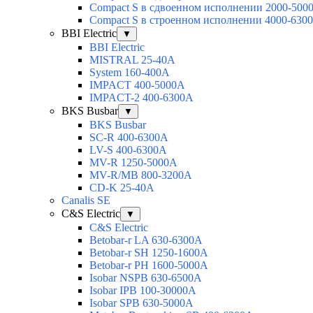
Compact S в сдвоенном исполнении 2000-500
Compact S в строенном исполнении 4000-630
BBI Electric
▼
BBI Electric
MISTRAL 25-40А
System 160-400А
IMPACT 400-5000А
IMPACT-2 400-6300А
BKS Busbar
▼
BKS Busbar
SC-R 400-6300A
LV-S 400-6300A
MV-R 1250-5000A
MV-R/MB 800-3200A
CD-K 25-40A
Canalis SE
C&S Electric
▼
C&S Electric
Betobar-r LA 630-6300A
Betobar-r SH 1250-1600A
Betobar-r PH 1600-5000A
Isobar NSPB 630-6500A
Isobar IPB 100-30000A
Isobar SPB 630-5000A