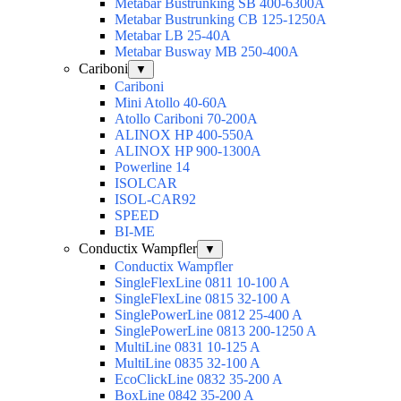
Metabar Bustrunking SB 400-6300A
Metabar Bustrunking CB 125-1250A
Metabar LB 25-40A
Metabar Busway MB 250-400A
Cariboni
▼
Cariboni
Mini Atollo 40-60A
Atollo Cariboni 70-200A
ALINOX HP 400-550A
ALINOX HP 900-1300A
Powerline 14
ISOLCAR
ISOL-CAR92
SPEED
BI-ME
Conductix Wampfler
▼
Conductix Wampfler
SingleFlexLine 0811 10-100 A
SingleFlexLine 0815 32-100 A
SinglePowerLine 0812 25-400 A
SinglePowerLine 0813 200-1250 A
MultiLine 0831 10-125 A
MultiLine 0835 32-100 A
EcoClickLine 0832 35-200 A
BoxLine 0842 35-200 A