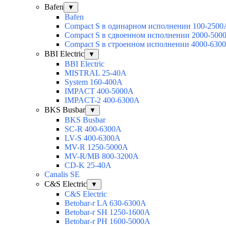
Bafen
▼
Bafen
Compact S в одинарном исполнении 100-2500
Compact S в сдвоенном исполнении 2000-500
Compact S в строенном исполнении 4000-630
BBI Electric
▼
BBI Electric
MISTRAL 25-40А
System 160-400А
IMPACT 400-5000А
IMPACT-2 400-6300А
BKS Busbar
▼
BKS Busbar
SC-R 400-6300A
LV-S 400-6300A
MV-R 1250-5000A
MV-R/MB 800-3200A
CD-K 25-40A
Canalis SE
C&S Electric
▼
C&S Electric
Betobar-r LA 630-6300A
Betobar-r SH 1250-1600A
Betobar-r PH 1600-5000A