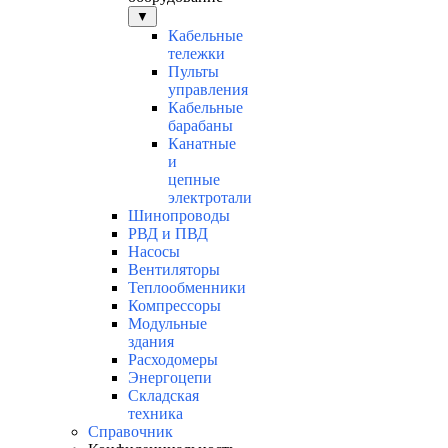
▼
Кабельные
тележки
Пульты
управления
Кабельные
барабаны
Канатные
и
цепные
электротали
Шинопроводы
РВД и ПВД
Насосы
Вентиляторы
Теплообменники
Компрессоры
Модульные
здания
Расходомеры
Энергоцепи
Складская
техника
Справочник