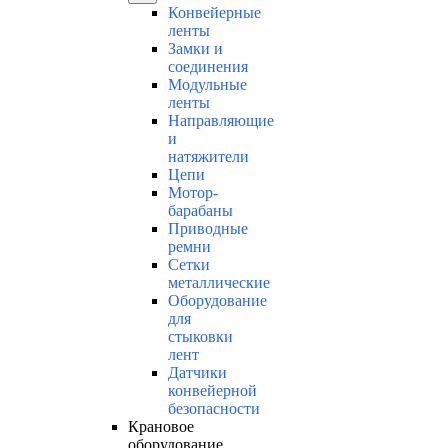
Конвейерные
ленты
Замки и
соединения
Модульные
ленты
Направляющие
и
натяжители
Цепи
Мотор-
барабаны
Приводные
ремни
Сетки
металлические
Оборудование
для
стыковки
лент
Датчики
конвейерной
безопасности
Крановое
оборудование