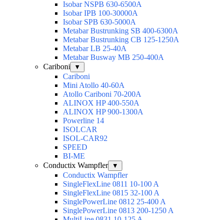
Isobar NSPB 630-6500A
Isobar IPB 100-30000A
Isobar SPB 630-5000A
Metabar Bustrunking SB 400-6300A
Metabar Bustrunking CB 125-1250A
Metabar LB 25-40A
Metabar Busway MB 250-400A
Cariboni
▼
Cariboni
Mini Atollo 40-60A
Atollo Cariboni 70-200A
ALINOX HP 400-550A
ALINOX HP 900-1300A
Powerline 14
ISOLCAR
ISOL-CAR92
SPEED
BI-ME
Conductix Wampfler
▼
Conductix Wampfler
SingleFlexLine 0811 10-100 A
SingleFlexLine 0815 32-100 A
SinglePowerLine 0812 25-400 A
SinglePowerLine 0813 200-1250 A
MultiLine 0831 10-125 A