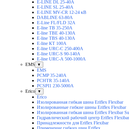
E-LINE DL 25-40А
E-LINE SL 25-40А
E-LINE MV-CR 12-24 кВ
DABLINE 63-80А
E-Line FL/FLD 32А
E-line TB 35-250А
E-line TBЕ 40-130А
E-line TBS 40-130А
E-line КТ 100А
E-line URC-С 250-400А
E-line URC-S 90-140А
E-line URC-А 500-1000А
EMS
▼
EMS
PCMP 35-240A
PCHTR 35-140А
PCSPI1 230-5000A
Erico
▼
Erico
Изолированная гибкая шина Eriflex Flexibar
Изолированные гибкие шины Eriflex Flexibar
Изолированная гибкая шина Eriflex Flexibar
Гидравлический рабочий центр Eriflex Flexiba
Принадлежности для Eriflex Flexibar
Применение гибких шин Eriflex