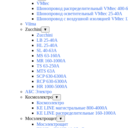
VMtec
Шинопровод распределительный VMtec 400-
Шинопровод осветительный VMtec 25-40А
Шинопровод с воздушной изоляцией VMtec 1
Vilma
Zucchini
▼
Zucchini
LB 25-40A
HL 25-40A
SL 40-63A
MS 63-160A
MR 160-1000A
TS 63-250A
MTS 63A
SCP 630-6300A
RCP 630-6300A
HR 1000-5000A
АБС Электро
Космоэлектро
▼
Космоэлектро
KE LINE магистральные 800-4000А
KE LINE распределительные 160-1000А
Мосэлектрощит
▼
Мосэлектрощит