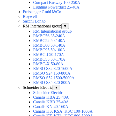
Compact Busway 100-250А
Lighting Powerduct 25-40А
Preissinger GmbH&Co
Roywell
Sacchi Longo
RM International group
▼
RM International group
RMBC56 35-240A
RMBC52 50-140A
RMBC60 50-140A
RMBC95 50-100А
RMBC-J 50-170A
RMBC55 50-170A
RMBC-X 50-80A
RMSO S32 320-1600A
RMSO S24 150-800A
RMSO S52 1500-5000A
RMSO S35 320-800A
Schneider Electric
▼
Schneider Electric
Canalis KBA 25-40A
Canalis KBB 25-40A
Canalis KN 40-160A
Canalis KS, KSA, KSC 100-1000A
Canalis KT, KTA, KTC 800-5000A