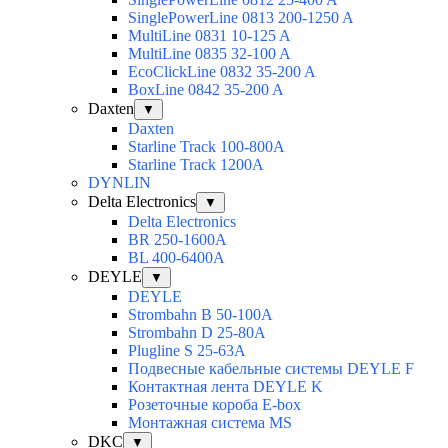
SinglePowerLine 0813 200-1250 A
MultiLine 0831 10-125 A
MultiLine 0835 32-100 A
EcoClickLine 0832 35-200 A
BoxLine 0842 35-200 A
Daxten
▼
Daxten
Starline Track 100-800А
Starline Track 1200А
DYNLIN
Delta Electronics
▼
Delta Electronics
BR 250-1600A
BL 400-6400A
DEYLE
▼
DEYLE
Strombahn B 50-100A
Strombahn D 25-80A
Plugline S 25-63A
Подвесные кабельные системы DEYLE F
Контактная лента DEYLE K
Розеточные короба E-box
Монтажная система MS
DKC
▼