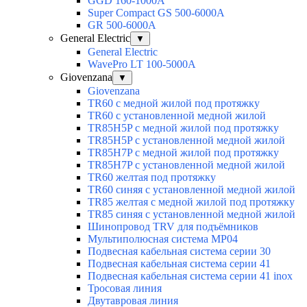
GGD 160-1000A
Super Compact GS 500-6000A
GR 500-6000A
General Electric
▼
General Electric
WavePro LT 100-5000А
Giovenzana
▼
Giovenzana
TR60 с медной жилой под протяжку
TR60 с установленной медной жилой
TR85H5P с медной жилой под протяжку
TR85H5P с установленной медной жилой
TR85H7P с медной жилой под протяжку
TR85H7P с установленной медной жилой
TR60 желтая под протяжку
TR60 синяя с установленной медной жилой
TR85 желтая с медной жилой под протяжку
TR85 синяя с установленной медной жилой
Шинопровод TRV для подъёмников
Мультиполюсная система MP04
Подвесная кабельная система серии 30
Подвесная кабельная система серии 41
Подвесная кабельная система серии 41 inox
Тросовая линия
Двутавровая линия