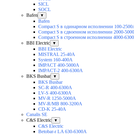
SICL
SOCL
Bafen
▼
Bafen
Compact S в одинарном исполнении 100-2500
Compact S в сдвоенном исполнении 2000-500
Compact S в строенном исполнении 4000-630
BBI Electric
▼
BBI Electric
MISTRAL 25-40А
System 160-400А
IMPACT 400-5000А
IMPACT-2 400-6300А
BKS Busbar
▼
BKS Busbar
SC-R 400-6300A
LV-S 400-6300A
MV-R 1250-5000A
MV-R/MB 800-3200A
CD-K 25-40A
Canalis SE
C&S Electric
▼
C&S Electric
Betobar-r LA 630-6300A