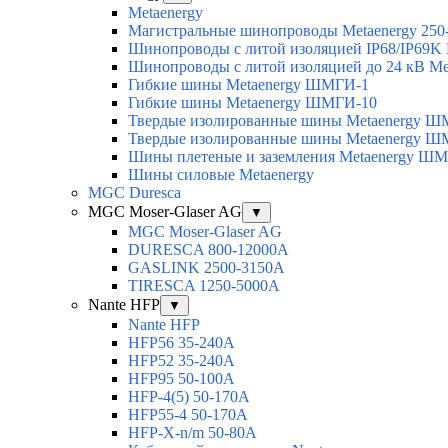
Metaenergy
Магистральные шинопроводы Metaenergy 250
Шинопроводы с литой изоляцией IP68/IP69K 
Шинопроводы с литой изоляцией до 24 кВ Me
Гибкие шины Metaenergy ШМГИ-1
Гибкие шины Metaenergy ШМГИ-10
Твердые изолированные шины Metaenergy 
Твердые изолированные шины Metaenergy 
Шины плетеные и заземления Metaenergy Ш
Шины силовые Metaenergy
MGC Duresca
MGC Moser-Glaser AG
▼
MGC Moser-Glaser AG
DURESCA 800-12000А
GASLINK 2500-3150А
TIRESCA 1250-5000А
Nante HFP
▼
Nante HFP
HFP56 35-240A
HFP52 35-240A
HFP95 50-100A
HFP-4(5) 50-170A
HFP55-4 50-170А
HFP-X-n/m 50-80A