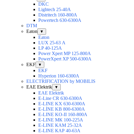
DKC
Lightech 25-40А
Distritech 160-800А
Powertech 630-6300А
DTM
Eaton
▼
Eaton
LUX 25-63 А
LP 40-125A
Power Xpert MP 125-800A
PowerXpert XP 500-6300A
EKF
▼
EKF
Hyperion 160-6300А
ELECTRIFICATION by MOBILIS
EAE Elektrik
▼
EAE Elektrik
E-Line CR 630-6300А
E-LINE KX 630-6300А
E-LİNE KB 800-6300А
E-LINE KO-II 160-800А
E-LINE МК 100-225А
E-LINE КАМ 25-32А
E-LINE КАР 40-63А