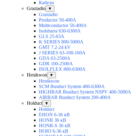
Кабели
Graziadio
▼
Graziadio
Productor 50-400А
Multiconductor 50-400А
Isolsbarra 630-6300А
GLS 25-63А
K SERIES 800-5000A
GMT 7.2-24 kV
J SERIES 63-100-160A
GDA 63-2500А
GDR 100-2500А
ISOLFLEX 800-6300А
Henikwon
▼
Henikwon
SCM Busduct System 400-6300А
HIGHBAR Busduct System NSPV 400-5000А
AIRBAR Busduct System 200-400А
Holduct
▼
Holduct
EHON 6-36 кВ
HONR 36 кВ
HONR-S 36 кВ
HOIO 6-36 кВ