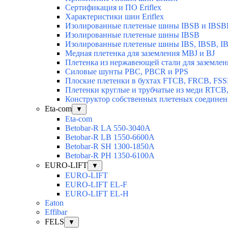
Сертификация и ПО Eriflex
Характеристики шин Eriflex
Изолированные плетеные шины IBSB и IBSB
Изолированные плетеные шины IBSB
Изолированные плетеные шины IBS, IBSB, I
Медная плетенка для заземления MBJ и BJ
Плетенка из нержавеющей стали для заземлен
Силовые шунты PBC, PBCR и PPS
Плоские плетенки в бухтах FTCB, FRCB, FS
Плетенки круглые и трубчатые из меди RTC
Конструктор собственных плетеных соедине
Eta-com
▼
Eta-com
Betobar-R LA 550-3040А
Betobar-R LВ 1550-6600А
Betobar-R SH 1300-1850A
Betobar-R РH 1350-6100А
EURO-LIFT
▼
EURO-LIFT
EURO-LIFT EL-F
EURO-LIFT EL-H
Eaton
Effibar
FELS
▼