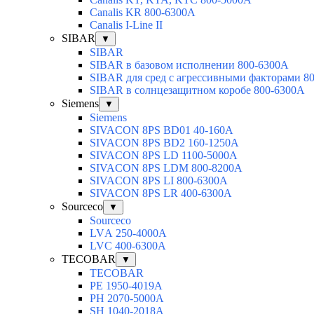
Canalis KR 800-6300A
Canalis I-Line II
SIBAR
▼
SIBAR
SIBAR в базовом исполнении 800-6300А
SIBAR для сред с агрессивными факторами 8
SIBAR в солнцезащитном коробе 800-6300А
Siemens
▼
Siemens
SIVACON 8PS BD01 40-160A
SIVACON 8PS BD2 160-1250A
SIVACON 8PS LD 1100-5000A
SIVACON 8PS LDM 800-8200A
SIVACON 8PS LI 800-6300A
SIVACON 8PS LR 400-6300A
Sourceco
▼
Sourceco
LVА 250-4000А
LVС 400-6300А
TECOBAR
▼
TECOBAR
РЕ 1950-4019А
РН 2070-5000А
SН 1040-2018А