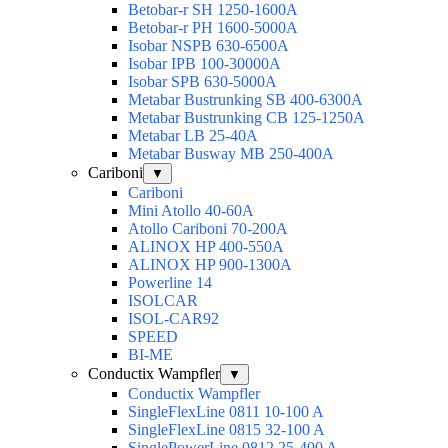
Betobar-r SH 1250-1600A
Betobar-r PH 1600-5000A
Isobar NSPB 630-6500A
Isobar IPB 100-30000A
Isobar SPB 630-5000A
Metabar Bustrunking SB 400-6300A
Metabar Bustrunking CB 125-1250A
Metabar LB 25-40A
Metabar Busway MB 250-400A
Cariboni
▼
Cariboni
Mini Atollo 40-60A
Atollo Cariboni 70-200A
ALINOX HP 400-550A
ALINOX HP 900-1300A
Powerline 14
ISOLCAR
ISOL-CAR92
SPEED
BI-ME
Conductix Wampfler
▼
Conductix Wampfler
SingleFlexLine 0811 10-100 A
SingleFlexLine 0815 32-100 A
SinglePowerLine 0812 25-400 A