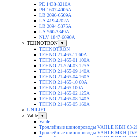
РЕ 1438-3210А
РН 1607-4005А
LB 2096-6569A
LА 419-4202А
LВ 2094-5375А
LА 560-3349А
NLV 1847-6090А
TEHNOTRON
▼
TEHNOTRON
TEHNO 21-465-11 60A
TEHNO 21-465-01 100A
TEHNO 21-524-03 125A
TEHNO 21-465-09 140A
TEHNO 21-465-04 160A
TEHNO 21-465-10 60A
TEHNO 21-465 100A
TEHNO 21-465-02 125А
TEHNO 21-465-08 140A
TEHNO 21-465-05 160A
UNILIFT
Vahle
▼
Vahle
Троллейные шинопроводы VAHLE KBH 63-2
Троллейные шинопроводы VAHLE MKH (D/F/