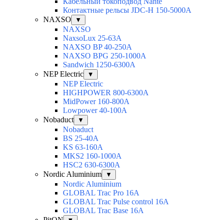
Кабельный токоподвод Nante
Контактные рельсы JDC-H 150-5000A
NAXSO
▼
NAXSO
NaxsoLux 25-63A
NAXSO BP 40-250A
NAXSO BPG 250-1000A
Sandwich 1250-6300A
NEP Electric
▼
NEP Electric
HIGHPOWER 800-6300А
MidPower 160-800А
Lowpower 40-100А
Nobaduct
▼
Nobaduct
BS 25-40A
KS 63-160A
MKS2 160-1000A
HSC2 630-6300A
Nordic Aluminium
▼
Nordic Aluminium
GLOBAL Trac Pro 16А
GLOBAL Trac Pulse control 16А
GLOBAL Trac Base 16А
PitON