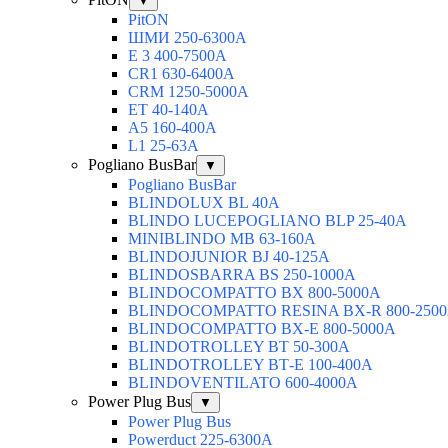
▼
PitON
ШМИ 250-6300А
Е 3 400-7500А
CR1 630-6400А
CRM 1250-5000А
ЕТ 40-140А
А5 160-400А
L1 25-63А
Pogliano BusBar
▼
Pogliano BusBar
BLINDOLUX BL 40А
BLINDO LUCEPOGLIANO BLP 25-40А
MINIBLINDO MB 63-160А
BLINDOJUNIOR BJ 40-125А
BLINDOSBARRA BS 250-1000А
BLINDOCOMPATTO BX 800-5000А
BLINDOCOMPATTO RESINA BX-R 800-250
BLINDOCOMPATTO BX-Е 800-5000А
BLINDOTROLLEY ВТ 50-300А
BLINDOTROLLEY ВТ-Е 100-400А
BLINDOVENTILATO 600-4000А
Power Plug Bus
▼
Power Plug Bus
Powerduct 225-6300А