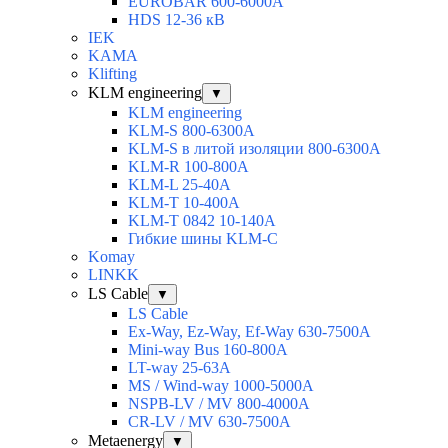
EUROBAR 600-6000A
HDS 12-36 кВ
IEK
KAMA
Klifting
KLM engineering
▼
KLM engineering
KLM-S 800-6300A
KLM-S в литой изоляции 800-6300A
KLM-R 100-800A
KLM-L 25-40A
KLM-T 10-400A
KLM-T 0842 10-140A
Гибкие шины KLM-C
Komay
LINKK
LS Cable
▼
LS Cable
Ex-Way, Ez-Way, Ef-Way 630-7500A
Mini-way Bus 160-800A
LT-way 25-63A
MS / Wind-way 1000-5000A
NSPB-LV / MV 800-4000A
CR-LV / MV 630-7500A
Metaenergy
▼