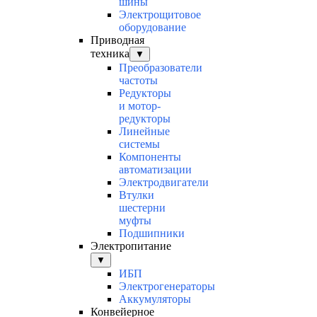
шины
Электрощитовое
оборудование
Приводная
техника
▼
Преобразователи
частоты
Редукторы
и мотор-
редукторы
Линейные
системы
Компоненты
автоматизации
Электродвигатели
Втулки
шестерни
муфты
Подшипники
Электропитание
▼
ИБП
Электрогенераторы
Аккумуляторы
Конвейерное