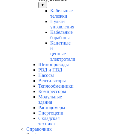
▼
Кабельные
тележки
Пульты
управления
Кабельные
барабаны
Канатные
и
цепные
электротали
Шинопроводы
РВД и ПВД
Насосы
Вентиляторы
Теплообменники
Компрессоры
Модульные
здания
Расходомеры
Энергоцепи
Складская
техника
Справочник