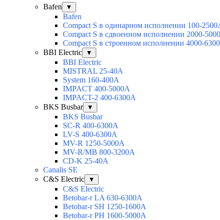
Bafen
▼
Bafen
Compact S в одинарном исполнении 100-2500
Compact S в сдвоенном исполнении 2000-500
Compact S в строенном исполнении 4000-630
BBI Electric
▼
BBI Electric
MISTRAL 25-40А
System 160-400А
IMPACT 400-5000А
IMPACT-2 400-6300А
BKS Busbar
▼
BKS Busbar
SC-R 400-6300A
LV-S 400-6300A
MV-R 1250-5000A
MV-R/MB 800-3200A
CD-K 25-40A
Canalis SE
C&S Electric
▼
C&S Electric
Betobar-r LA 630-6300A
Betobar-r SH 1250-1600A
Betobar-r PH 1600-5000A