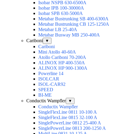
Isobar NSPB 630-6500A
Isobar IPB 100-30000A
Isobar SPB 630-5000A
Metabar Bustrunking SB 400-6300A
Metabar Bustrunking CB 125-1250A
Metabar LB 25-40A
Metabar Busway MB 250-400A
Cariboni
▼
Cariboni
Mini Atollo 40-60A
Atollo Cariboni 70-200A
ALINOX HP 400-550A
ALINOX HP 900-1300A
Powerline 14
ISOLCAR
ISOL-CAR92
SPEED
BI-ME
Conductix Wampfler
▼
Conductix Wampfler
SingleFlexLine 0811 10-100 A
SingleFlexLine 0815 32-100 A
SinglePowerLine 0812 25-400 A
SinglePowerLine 0813 200-1250 A
MultiLine 0831 10-125 A