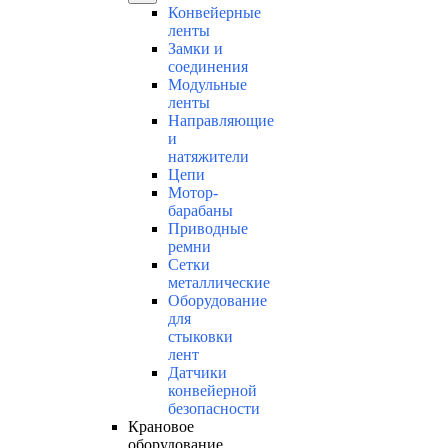
Конвейерные
ленты
Замки и
соединения
Модульные
ленты
Направляющие
и
натяжители
Цепи
Мотор-
барабаны
Приводные
ремни
Сетки
металлические
Оборудование
для
стыковки
лент
Датчики
конвейерной
безопасности
Крановое
оборудование