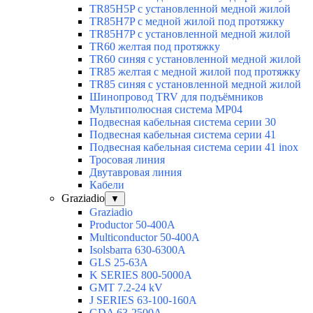
TR85H5P с установленной медной жилой
TR85H7P с медной жилой под протяжку
TR85H7P с установленной медной жилой
TR60 желтая под протяжку
TR60 синяя с установленной медной жилой
TR85 желтая с медной жилой под протяжку
TR85 синяя с установленной медной жилой
Шинопровод TRV для подъёмников
Мультиполюсная система MP04
Подвесная кабельная система серии 30
Подвесная кабельная система серии 41
Подвесная кабельная система серии 41 inox
Тросовая линия
Двутавровая линия
Кабели
Graziadio
▼
Graziadio
Productor 50-400А
Multiconductor 50-400А
Isolsbarra 630-6300А
GLS 25-63А
K SERIES 800-5000A
GMT 7.2-24 kV
J SERIES 63-100-160A
GDA 63-2500А