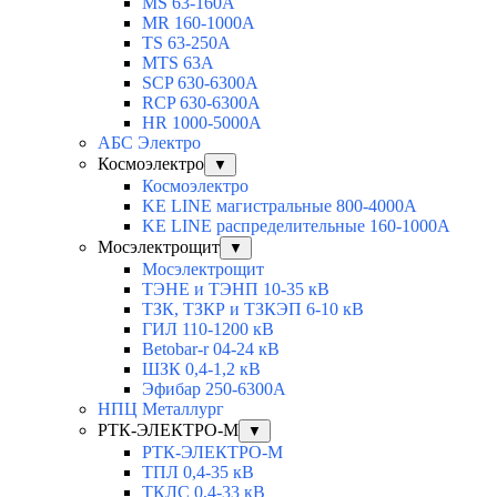
MS 63-160A
MR 160-1000A
TS 63-250A
MTS 63A
SCP 630-6300A
RCP 630-6300A
HR 1000-5000A
АБС Электро
Космоэлектро
▼
Космоэлектро
KE LINE магистральные 800-4000А
KE LINE распределительные 160-1000А
Мосэлектрощит
▼
Мосэлектрощит
ТЭНЕ и ТЭНП 10-35 кВ
ТЗК, ТЗКР и ТЗКЭП 6-10 кВ
ГИЛ 110-1200 кВ
Betobar-r 04-24 кВ
ШЗК 0,4-1,2 кВ
Эфибар 250-6300А
НПЦ Металлург
РТК-ЭЛЕКТРО-М
▼
РТК-ЭЛЕКТРО-М
ТПЛ 0,4-35 кВ
ТКЛC 0,4-33 кВ