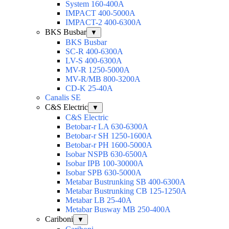
System 160-400А
IMPACT 400-5000А
IMPACT-2 400-6300А
BKS Busbar
▼
BKS Busbar
SC-R 400-6300A
LV-S 400-6300A
MV-R 1250-5000A
MV-R/MB 800-3200A
CD-K 25-40A
Canalis SE
C&S Electric
▼
C&S Electric
Betobar-r LA 630-6300A
Betobar-r SH 1250-1600A
Betobar-r PH 1600-5000A
Isobar NSPB 630-6500A
Isobar IPB 100-30000A
Isobar SPB 630-5000A
Metabar Bustrunking SB 400-6300A
Metabar Bustrunking CB 125-1250A
Metabar LB 25-40A
Metabar Busway MB 250-400A
Cariboni
▼