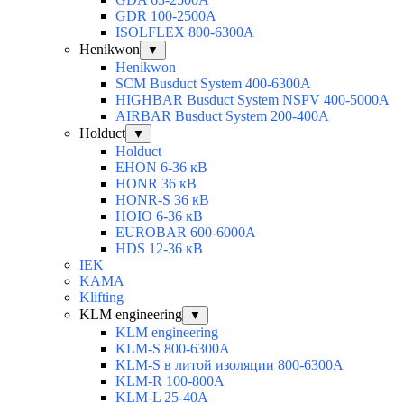
GDR 100-2500А
ISOLFLEX 800-6300А
Henikwon
▼
Henikwon
SCM Busduct System 400-6300А
HIGHBAR Busduct System NSPV 400-5000А
AIRBAR Busduct System 200-400А
Holduct
▼
Holduct
EHON 6-36 кВ
HONR 36 кВ
HONR-S 36 кВ
HOIO 6-36 кВ
EUROBAR 600-6000A
HDS 12-36 кВ
IEK
KAMA
Klifting
KLM engineering
▼
KLM engineering
KLM-S 800-6300A
KLM-S в литой изоляции 800-6300A
KLM-R 100-800A
KLM-L 25-40A