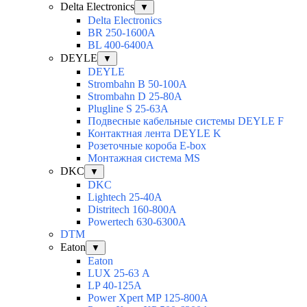
Delta Electronics
▼
Delta Electronics
BR 250-1600A
BL 400-6400A
DEYLE
▼
DEYLE
Strombahn B 50-100A
Strombahn D 25-80A
Plugline S 25-63A
Подвесные кабельные системы DEYLE F
Контактная лента DEYLE K
Розеточные короба E-box
Монтажная система MS
DKC
▼
DKC
Lightech 25-40А
Distritech 160-800А
Powertech 630-6300А
DTM
Eaton
▼
Eaton
LUX 25-63 А
LP 40-125A
Power Xpert MP 125-800A