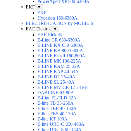
PowerXpert XP 500-6300A
EKF
▼
EKF
Hyperion 160-6300А
ELECTRIFICATION by MOBILIS
EAE Elektrik
▼
EAE Elektrik
E-Line CR 630-6300А
E-LINE KX 630-6300А
E-LİNE KB 800-6300А
E-LINE KO-II 160-800А
E-LINE МК 100-225А
E-LINE КАМ 25-32А
E-LINE КАР 40-63А
E-LINE DL 25-40А
E-LINE SL 25-40А
E-LINE MV-CR 12-24 кВ
DABLINE 63-80А
E-Line FL/FLD 32А
E-line TB 35-250А
E-line TBЕ 40-130А
E-line TBS 40-130А
E-line КТ 100А
E-line URC-С 250-400А
E-line URC-S 90-140А