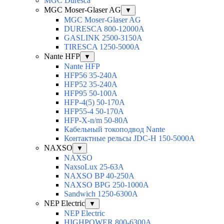
MGC Duresca
MGC Moser-Glaser AG
▼
MGC Moser-Glaser AG
DURESCA 800-12000А
GASLINK 2500-3150А
TIRESCA 1250-5000А
Nante HFP
▼
Nante HFP
HFP56 35-240A
HFP52 35-240A
HFP95 50-100A
HFP-4(5) 50-170A
HFP55-4 50-170А
HFP-X-n/m 50-80A
Кабельный токоподвод Nante
Контактные рельсы JDC-H 150-5000A
NAXSO
▼
NAXSO
NaxsoLux 25-63A
NAXSO BP 40-250A
NAXSO BPG 250-1000A
Sandwich 1250-6300A
NEP Electric
▼
NEP Electric
HIGHPOWER 800-6300А