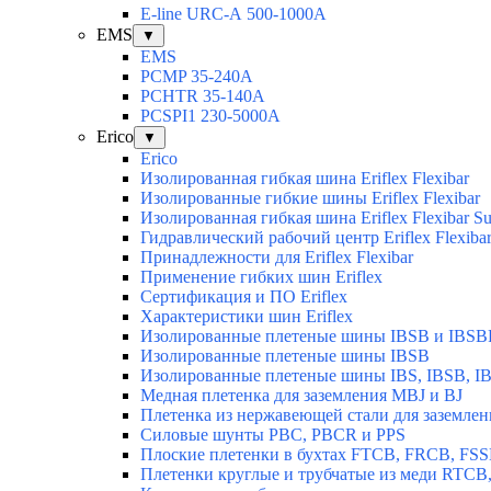
E-line URC-А 500-1000А
EMS
▼
EMS
PCMP 35-240A
PCHTR 35-140А
PCSPI1 230-5000A
Erico
▼
Erico
Изолированная гибкая шина Eriflex Flexibar
Изолированные гибкие шины Eriflex Flexibar
Изолированная гибкая шина Eriflex Flexibar
Гидравлический рабочий центр Eriflex Flexiba
Принадлежности для Eriflex Flexibar
Применение гибких шин Eriflex
Сертификация и ПО Eriflex
Характеристики шин Eriflex
Изолированные плетеные шины IBSB и IBSB
Изолированные плетеные шины IBSB
Изолированные плетеные шины IBS, IBSB, I
Медная плетенка для заземления MBJ и BJ
Плетенка из нержавеющей стали для заземлен
Силовые шунты PBC, PBCR и PPS
Плоские плетенки в бухтах FTCB, FRCB, FS
Плетенки круглые и трубчатые из меди RTC