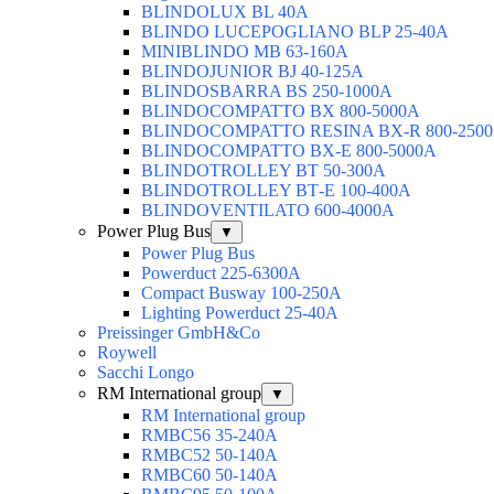
BLINDOLUX BL 40А
BLINDO LUCEPOGLIANO BLP 25-40А
MINIBLINDO MB 63-160А
BLINDOJUNIOR BJ 40-125А
BLINDOSBARRA BS 250-1000А
BLINDOCOMPATTO BX 800-5000А
BLINDOCOMPATTO RESINA BX-R 800-250
BLINDOCOMPATTO BX-Е 800-5000А
BLINDOTROLLEY ВТ 50-300А
BLINDOTROLLEY ВТ-Е 100-400А
BLINDOVENTILATO 600-4000А
Power Plug Bus
▼
Power Plug Bus
Powerduct 225-6300А
Compact Busway 100-250А
Lighting Powerduct 25-40А
Preissinger GmbH&Co
Roywell
Sacchi Longo
RM International group
▼
RM International group
RMBC56 35-240A
RMBC52 50-140A
RMBC60 50-140A