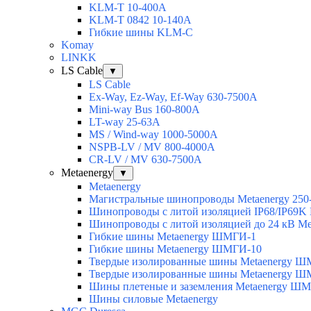
KLM-T 10-400A
KLM-T 0842 10-140A
Гибкие шины KLM-C
Komay
LINKK
LS Cable
▼
LS Cable
Ex-Way, Ez-Way, Ef-Way 630-7500A
Mini-way Bus 160-800A
LT-way 25-63A
MS / Wind-way 1000-5000A
NSPB-LV / MV 800-4000A
CR-LV / MV 630-7500A
Metaenergy
▼
Metaenergy
Магистральные шинопроводы Metaenergy 250
Шинопроводы с литой изоляцией IP68/IP69K 
Шинопроводы с литой изоляцией до 24 кВ Me
Гибкие шины Metaenergy ШМГИ-1
Гибкие шины Metaenergy ШМГИ-10
Твердые изолированные шины Metaenergy 
Твердые изолированные шины Metaenergy 
Шины плетеные и заземления Metaenergy Ш
Шины силовые Metaenergy