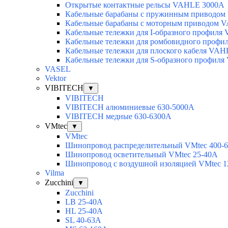
Открытые контактные рельсы VAHLE 3000А
Кабельные барабаны с пружинным приводо
Кабельные барабаны с моторным приводом 
Кабельные тележки для I-образного профил
Кабельные тележки для ромбовидного проф
Кабельные тележки для плоского кабеля VA
Кабельные тележки для S-образного профил
VASEL
Vektor
VIBITECH
▼
VIBITECH
VIBITECH алюминиевые 630-5000А
VIBITECH медные 630-6300А
VMtec
▼
VMtec
Шинопровод распределительный VMtec 400-
Шинопровод осветительный VMtec 25-40А
Шинопровод с воздушной изоляцией VMtec 1
Vilma
Zucchini
▼
Zucchini
LB 25-40A
HL 25-40A
SL 40-63A