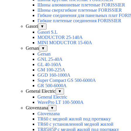
Шины алюминиевые плетеные FORISSIER
Шины сверхгибкие плетеные FORISSIER
Гибкие соединения для панельных плат FOR
Гибкие плетеные соединения FORISSIER
Gasori
▼
Gasori S.L
MODUCTOR 25-140А
MINI MODUCTOR 15-60A
Gersan
▼
Gersan
GNL 25-40A
GL 40-160A
GM 100-225A
GGD 160-1000A
Super Compact GS 500-6000A
GR 500-6000A
General Electric
▼
General Electric
WavePro LT 100-5000А
Giovenzana
▼
Giovenzana
TR60 с медной жилой под протяжку
TR60 с установленной медной жилой
TR85H5P с медной жилой под протяжку