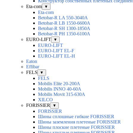
Конструктор собственных плетеных соедине
Eta-com
▼
Eta-com
Betobar-R LA 550-3040А
Betobar-R LВ 1550-6600А
Betobar-R SH 1300-1850A
Betobar-R РH 1350-6100А
EURO-LIFT
▼
EURO-LIFT
EURO-LIFT EL-F
EURO-LIFT EL-H
Eaton
Effibar
FELS
▼
FELS
Mobilis Elite 20-200А
Mobilis INNO 40-60А
Mobilis Movit 315-630А
XILCO
FORISSIER
▼
FORISSIER
Шины сплошные гибкие FORISSIER
Шины заземления плетеные FORISSIER
Шины плоские плетеные FORISSIER
Шины круглые плетеные FORISSIER