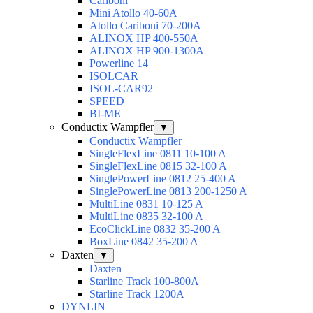
Cariboni
Mini Atollo 40-60A
Atollo Cariboni 70-200A
ALINOX HP 400-550A
ALINOX HP 900-1300A
Powerline 14
ISOLCAR
ISOL-CAR92
SPEED
BI-ME
Conductix Wampfler
▼
Conductix Wampfler
SingleFlexLine 0811 10-100 A
SingleFlexLine 0815 32-100 A
SinglePowerLine 0812 25-400 A
SinglePowerLine 0813 200-1250 A
MultiLine 0831 10-125 A
MultiLine 0835 32-100 A
EcoClickLine 0832 35-200 A
BoxLine 0842 35-200 A
Daxten
▼
Daxten
Starline Track 100-800А
Starline Track 1200А
DYNLIN