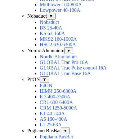
MidPower 160-800А
Lowpower 40-100А
Nobaduct
▼
Nobaduct
BS 25-40A
KS 63-160A
MKS2 160-1000A
HSC2 630-6300A
Nordic Aluminium
▼
Nordic Aluminium
GLOBAL Trac Pro 16А
GLOBAL Trac Pulse control 16А
GLOBAL Trac Base 16А
PitON
▼
PitON
ШМИ 250-6300А
Е 3 400-7500А
CR1 630-6400А
CRM 1250-5000А
ЕТ 40-140А
А5 160-400А
L1 25-63А
Pogliano BusBar
▼
Pogliano BusBar