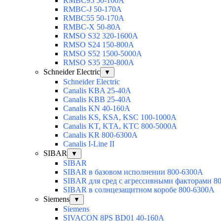
RMBC95 50-100А
RMBC-J 50-170A
RMBC55 50-170A
RMBC-X 50-80A
RMSO S32 320-1600A
RMSO S24 150-800A
RMSO S52 1500-5000A
RMSO S35 320-800A
Schneider Electric
▼
Schneider Electric
Canalis KBA 25-40A
Canalis KBB 25-40A
Canalis KN 40-160A
Canalis KS, KSA, KSC 100-1000A
Canalis KT, KTA, KTC 800-5000A
Canalis KR 800-6300A
Canalis I-Line II
SIBAR
▼
SIBAR
SIBAR в базовом исполнении 800-6300А
SIBAR для сред с агрессивными факторами 8
SIBAR в солнцезащитном коробе 800-6300А
Siemens
▼
Siemens
SIVACON 8PS BD01 40-160A