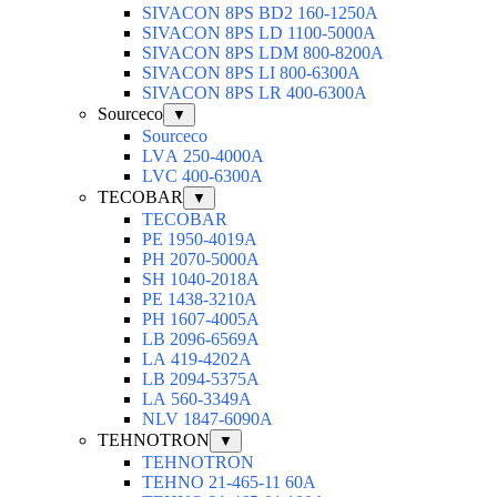
SIVACON 8PS BD2 160-1250A
SIVACON 8PS LD 1100-5000A
SIVACON 8PS LDM 800-8200A
SIVACON 8PS LI 800-6300A
SIVACON 8PS LR 400-6300A
Sourceco
▼
Sourceco
LVА 250-4000А
LVС 400-6300А
TECOBAR
▼
TECOBAR
РЕ 1950-4019А
РН 2070-5000А
SН 1040-2018А
РЕ 1438-3210А
РН 1607-4005А
LB 2096-6569A
LА 419-4202А
LВ 2094-5375А
LА 560-3349А
NLV 1847-6090А
TEHNOTRON
▼
TEHNOTRON
TEHNO 21-465-11 60A