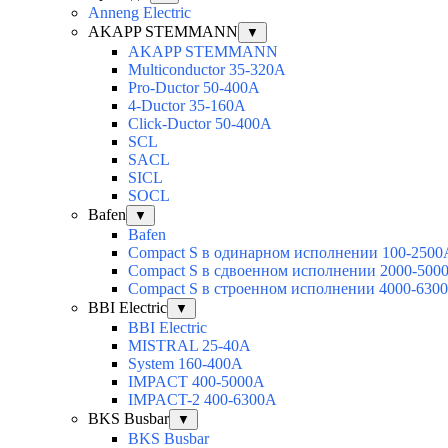
Anneng Electric
AKAPP STEMMANN
▼
AKAPP STEMMANN
Multiconductor 35-320A
Pro-Ductor 50-400A
4-Ductor 35-160A
Click-Ductor 50-400A
SCL
SACL
SICL
SOCL
Bafen
▼
Bafen
Compact S в одинарном исполнении 100-2500
Compact S в сдвоенном исполнении 2000-500
Compact S в строенном исполнении 4000-630
BBI Electric
▼
BBI Electric
MISTRAL 25-40А
System 160-400А
IMPACT 400-5000А
IMPACT-2 400-6300А
BKS Busbar
▼
BKS Busbar