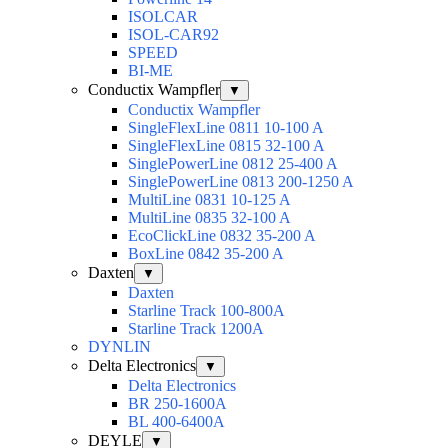
ISOLCAR
ISOL-CAR92
SPEED
BI-ME
Conductix Wampfler
▼
Conductix Wampfler
SingleFlexLine 0811 10-100 A
SingleFlexLine 0815 32-100 A
SinglePowerLine 0812 25-400 A
SinglePowerLine 0813 200-1250 A
MultiLine 0831 10-125 A
MultiLine 0835 32-100 A
EcoClickLine 0832 35-200 A
BoxLine 0842 35-200 A
Daxten
▼
Daxten
Starline Track 100-800А
Starline Track 1200А
DYNLIN
Delta Electronics
▼
Delta Electronics
BR 250-1600A
BL 400-6400A
DEYLE
▼