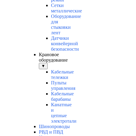
Сетки
металлические
Оборудование
для
стыковки
лент
Датчики
конвейерной
безопасности
Крановое
оборудование
▼
Кабельные
тележки
Пульты
управления
Кабельные
барабаны
Канатные
и
цепные
электротали
Шинопроводы
РВД и ПВД