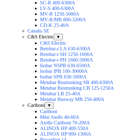
SC-R 400-6300A
LV-S 400-6300A
MV-R 1250-5000A
MV-R/MB 800-3200A
CD-K 25-40A
Canalis SE
C&S Electric
▼
C&S Electric
Betobar-r LA 630-6300A
Betobar-r SH 1250-1600A
Betobar-r PH 1600-5000A
Isobar NSPB 630-6500A
Isobar IPB 100-30000A
Isobar SPB 630-5000A
Metabar Bustrunking SB 400-6300A
Metabar Bustrunking CB 125-1250A
Metabar LB 25-40A
Metabar Busway MB 250-400A
Cariboni
▼
Cariboni
Mini Atollo 40-60A
Atollo Cariboni 70-200A
ALINOX HP 400-550A
ALINOX HP 900-1300A
Powerline 14