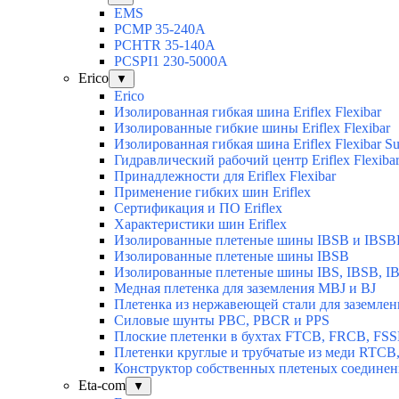
EMS
PCMP 35-240A
PCHTR 35-140А
PCSPI1 230-5000A
Erico
▼
Erico
Изолированная гибкая шина Eriflex Flexibar
Изолированные гибкие шины Eriflex Flexibar
Изолированная гибкая шина Eriflex Flexibar
Гидравлический рабочий центр Eriflex Flexiba
Принадлежности для Eriflex Flexibar
Применение гибких шин Eriflex
Сертификация и ПО Eriflex
Характеристики шин Eriflex
Изолированные плетеные шины IBSB и IBSB
Изолированные плетеные шины IBSB
Изолированные плетеные шины IBS, IBSB, I
Медная плетенка для заземления MBJ и BJ
Плетенка из нержавеющей стали для заземлен
Силовые шунты PBC, PBCR и PPS
Плоские плетенки в бухтах FTCB, FRCB, FS
Плетенки круглые и трубчатые из меди RTC
Конструктор собственных плетеных соедине
Eta-com
▼