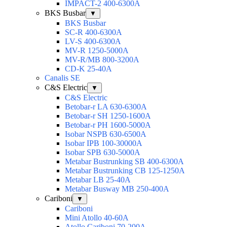
IMPACT-2 400-6300А
BKS Busbar
▼
BKS Busbar
SC-R 400-6300A
LV-S 400-6300A
MV-R 1250-5000A
MV-R/MB 800-3200A
CD-K 25-40A
Canalis SE
C&S Electric
▼
C&S Electric
Betobar-r LA 630-6300A
Betobar-r SH 1250-1600A
Betobar-r PH 1600-5000A
Isobar NSPB 630-6500A
Isobar IPB 100-30000A
Isobar SPB 630-5000A
Metabar Bustrunking SB 400-6300A
Metabar Bustrunking CB 125-1250A
Metabar LB 25-40A
Metabar Busway MB 250-400A
Cariboni
▼
Cariboni
Mini Atollo 40-60A
Atollo Cariboni 70-200A