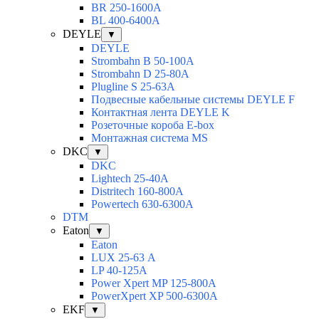
BR 250-1600A
BL 400-6400A
DEYLE
▼
DEYLE
Strombahn B 50-100A
Strombahn D 25-80A
Plugline S 25-63A
Подвесные кабельные системы DEYLE F
Контактная лента DEYLE K
Розеточные короба E-box
Монтажная система MS
DKC
▼
DKC
Lightech 25-40А
Distritech 160-800А
Powertech 630-6300А
DTM
Eaton
▼
Eaton
LUX 25-63 А
LP 40-125A
Power Xpert MP 125-800A
PowerXpert XP 500-6300A
EKF
▼