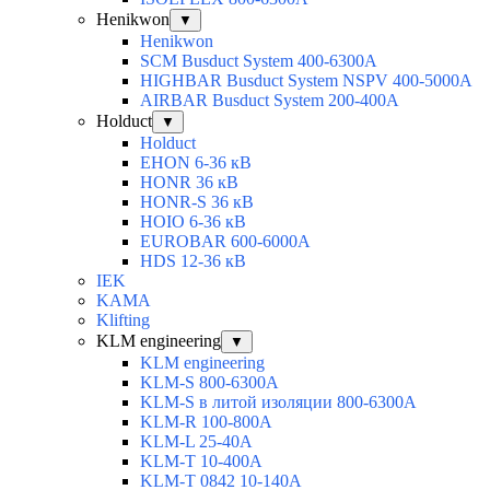
Henikwon
▼
Henikwon
SCM Busduct System 400-6300А
HIGHBAR Busduct System NSPV 400-5000А
AIRBAR Busduct System 200-400А
Holduct
▼
Holduct
EHON 6-36 кВ
HONR 36 кВ
HONR-S 36 кВ
HOIO 6-36 кВ
EUROBAR 600-6000A
HDS 12-36 кВ
IEK
KAMA
Klifting
KLM engineering
▼
KLM engineering
KLM-S 800-6300A
KLM-S в литой изоляции 800-6300A
KLM-R 100-800A
KLM-L 25-40A
KLM-T 10-400A
KLM-T 0842 10-140A