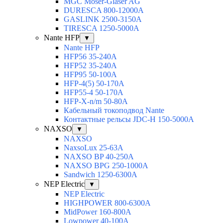
MGC Moser-Glaser AG
DURESCA 800-12000А
GASLINK 2500-3150А
TIRESCA 1250-5000А
Nante HFP
▼
Nante HFP
HFP56 35-240A
HFP52 35-240A
HFP95 50-100A
HFP-4(5) 50-170A
HFP55-4 50-170А
HFP-X-n/m 50-80A
Кабельный токоподвод Nante
Контактные рельсы JDC-H 150-5000A
NAXSO
▼
NAXSO
NaxsoLux 25-63A
NAXSO BP 40-250A
NAXSO BPG 250-1000A
Sandwich 1250-6300A
NEP Electric
▼
NEP Electric
HIGHPOWER 800-6300А
MidPower 160-800А
Lowpower 40-100А