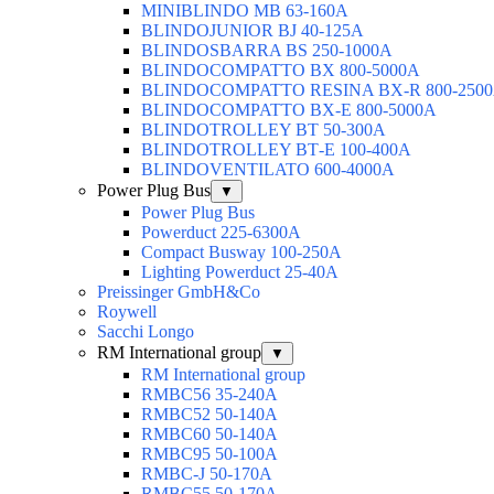
MINIBLINDO MB 63-160А
BLINDOJUNIOR BJ 40-125А
BLINDOSBARRA BS 250-1000А
BLINDOCOMPATTO BX 800-5000А
BLINDOCOMPATTO RESINA BX-R 800-250
BLINDOCOMPATTO BX-Е 800-5000А
BLINDOTROLLEY ВТ 50-300А
BLINDOTROLLEY ВТ-Е 100-400А
BLINDOVENTILATO 600-4000А
Power Plug Bus
▼
Power Plug Bus
Powerduct 225-6300А
Compact Busway 100-250А
Lighting Powerduct 25-40А
Preissinger GmbH&Co
Roywell
Sacchi Longo
RM International group
▼
RM International group
RMBC56 35-240A
RMBC52 50-140A
RMBC60 50-140A
RMBC95 50-100А
RMBC-J 50-170A
RMBC55 50-170A