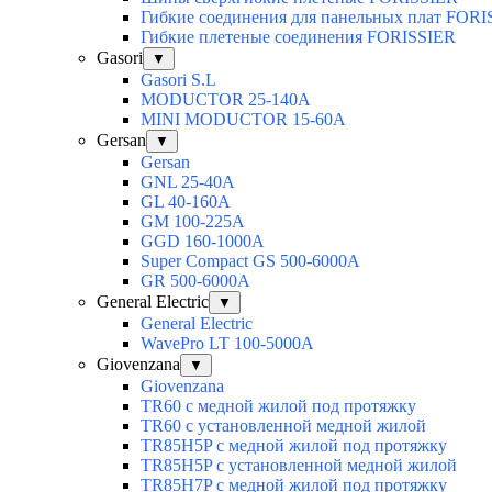
Гибкие соединения для панельных плат FOR
Гибкие плетеные соединения FORISSIER
Gasori
▼
Gasori S.L
MODUCTOR 25-140А
MINI MODUCTOR 15-60A
Gersan
▼
Gersan
GNL 25-40A
GL 40-160A
GM 100-225A
GGD 160-1000A
Super Compact GS 500-6000A
GR 500-6000A
General Electric
▼
General Electric
WavePro LT 100-5000А
Giovenzana
▼
Giovenzana
TR60 с медной жилой под протяжку
TR60 с установленной медной жилой
TR85H5P с медной жилой под протяжку
TR85H5P с установленной медной жилой
TR85H7P с медной жилой под протяжку