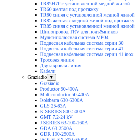
TR85H7P с установленной медной жилой
TR60 желтая под протяжку
TR60 синяя с установленной медной жилой
TR85 желтая с медной жилой под протяжку
TR85 синяя с установленной медной жилой
Шинопровод TRV для подъёмников
Мультиполюсная система MP04
Подвесная кабельная система серии 30
Подвесная кабельная система серии 41
Подвесная кабельная система серии 41 inox
Тросовая линия
Двутавровая линия
Кабели
Graziadio
▼
Graziadio
Productor 50-400А
Multiconductor 50-400А
Isolsbarra 630-6300А
GLS 25-63А
K SERIES 800-5000A
GMT 7.2-24 kV
J SERIES 63-100-160A
GDA 63-2500А
GDR 100-2500А
ISOLFLEX 800-6300А