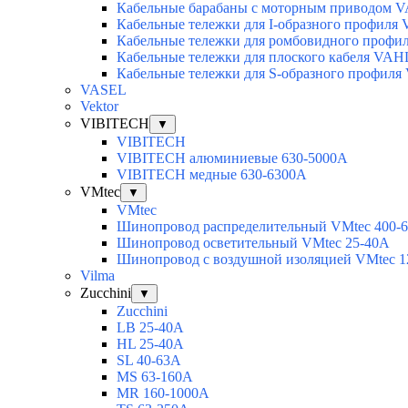
Кабельные барабаны с моторным приводом 
Кабельные тележки для I-образного профил
Кабельные тележки для ромбовидного проф
Кабельные тележки для плоского кабеля VA
Кабельные тележки для S-образного профил
VASEL
Vektor
VIBITECH
▼
VIBITECH
VIBITECH алюминиевые 630-5000А
VIBITECH медные 630-6300А
VMtec
▼
VMtec
Шинопровод распределительный VMtec 400-
Шинопровод осветительный VMtec 25-40А
Шинопровод с воздушной изоляцией VMtec 1
Vilma
Zucchini
▼
Zucchini
LB 25-40A
HL 25-40A
SL 40-63A
MS 63-160A
MR 160-1000A