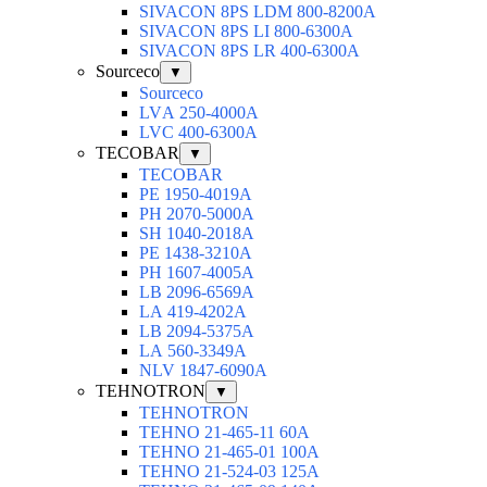
SIVACON 8PS LDM 800-8200A
SIVACON 8PS LI 800-6300A
SIVACON 8PS LR 400-6300A
Sourceco
▼
Sourceco
LVА 250-4000А
LVС 400-6300А
TECOBAR
▼
TECOBAR
РЕ 1950-4019А
РН 2070-5000А
SН 1040-2018А
РЕ 1438-3210А
РН 1607-4005А
LB 2096-6569A
LА 419-4202А
LВ 2094-5375А
LА 560-3349А
NLV 1847-6090А
TEHNOTRON
▼
TEHNOTRON
TEHNO 21-465-11 60A
TEHNO 21-465-01 100A
TEHNO 21-524-03 125A