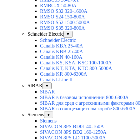
RMBC-X 50-80A
RMSO S32 320-1600A
RMSO S24 150-800A
RMSO S52 1500-5000A
RMSO S35 320-800A
Schneider Electric
▼
Schneider Electric
Canalis KBA 25-40A
Canalis KBB 25-40A
Canalis KN 40-160A
Canalis KS, KSA, KSC 100-1000A
Canalis KT, KTA, KTC 800-5000A
Canalis KR 800-6300A
Canalis I-Line II
SIBAR
▼
SIBAR
SIBAR в базовом исполнении 800-6300А
SIBAR для сред с агрессивными факторами 8
SIBAR в солнцезащитном коробе 800-6300А
Siemens
▼
Siemens
SIVACON 8PS BD01 40-160A
SIVACON 8PS BD2 160-1250A
SIVACON 8PS LD 1100-5000A