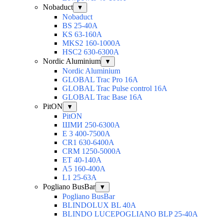
Nobaduct
▼
Nobaduct
BS 25-40A
KS 63-160A
MKS2 160-1000A
HSC2 630-6300A
Nordic Aluminium
▼
Nordic Aluminium
GLOBAL Trac Pro 16А
GLOBAL Trac Pulse control 16А
GLOBAL Trac Base 16А
PitON
▼
PitON
ШМИ 250-6300А
Е 3 400-7500А
CR1 630-6400А
CRM 1250-5000А
ЕТ 40-140А
А5 160-400А
L1 25-63А
Pogliano BusBar
▼
Pogliano BusBar
BLINDOLUX BL 40А
BLINDO LUCEPOGLIANO BLP 25-40А