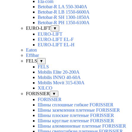
Eta-com
Betobar-R LA 550-3040А
Betobar-R LВ 1550-6600А
Betobar-R SH 1300-1850A
Betobar-R РH 1350-6100А
EURO-LIFT
▼
EURO-LIFT
EURO-LIFT EL-F
EURO-LIFT EL-H
Eaton
Effibar
FELS
▼
FELS
Mobilis Elite 20-200А
Mobilis INNO 40-60А
Mobilis Movit 315-630А
XILCO
FORISSIER
▼
FORISSIER
Шины сплошные гибкие FORISSIER
Шины заземления плетеные FORISSIER
Шины плоские плетеные FORISSIER
Шины круглые плетеные FORISSIER
Шины алюминиевые плетеные FORISSIER
Шины сверхгибкие плетеные FORISSIER