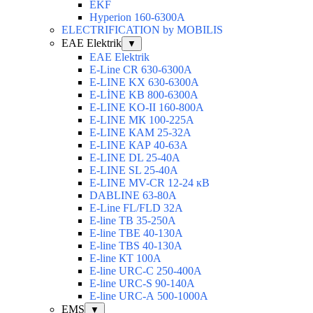
EKF
Hyperion 160-6300А
ELECTRIFICATION by MOBILIS
EAE Elektrik
▼
EAE Elektrik
E-Line CR 630-6300А
E-LINE KX 630-6300А
E-LİNE KB 800-6300А
E-LINE KO-II 160-800А
E-LINE МК 100-225А
E-LINE КАМ 25-32А
E-LINE КАР 40-63А
E-LINE DL 25-40А
E-LINE SL 25-40А
E-LINE MV-CR 12-24 кВ
DABLINE 63-80А
E-Line FL/FLD 32А
E-line TB 35-250А
E-line TBЕ 40-130А
E-line TBS 40-130А
E-line КТ 100А
E-line URC-С 250-400А
E-line URC-S 90-140А
E-line URC-А 500-1000А
EMS
▼