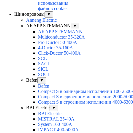
использования
файлов cookie
Шинопроводы
▼
Anneng Electric
AKAPP STEMMANN
▼
AKAPP STEMMANN
Multiconductor 35-320A
Pro-Ductor 50-400A
4-Ductor 35-160A
Click-Ductor 50-400A
SCL
SACL
SICL
SOCL
Bafen
▼
Bafen
Compact S в одинарном исполнении 100-2500
Compact S в сдвоенном исполнении 2000-500
Compact S в строенном исполнении 4000-630
BBI Electric
▼
BBI Electric
MISTRAL 25-40А
System 160-400А
IMPACT 400-5000А