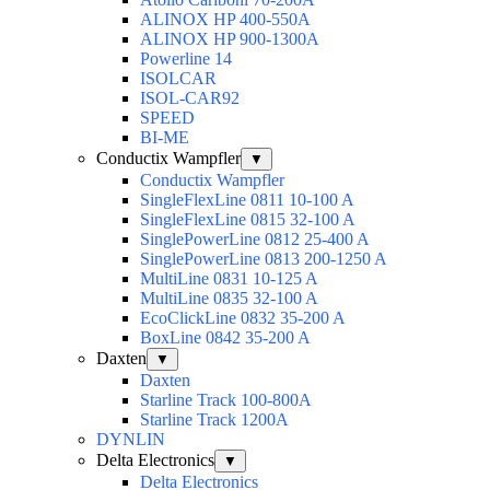
ALINOX HP 400-550A
ALINOX HP 900-1300A
Powerline 14
ISOLCAR
ISOL-CAR92
SPEED
BI-ME
Conductix Wampfler
▼
Conductix Wampfler
SingleFlexLine 0811 10-100 A
SingleFlexLine 0815 32-100 A
SinglePowerLine 0812 25-400 A
SinglePowerLine 0813 200-1250 A
MultiLine 0831 10-125 A
MultiLine 0835 32-100 A
EcoClickLine 0832 35-200 A
BoxLine 0842 35-200 A
Daxten
▼
Daxten
Starline Track 100-800А
Starline Track 1200А
DYNLIN
Delta Electronics
▼
Delta Electronics