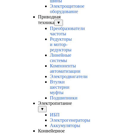
шины
Электрощитовое
оборудование
Приводная
техника
▼
Преобразователи
частоты
Редукторы
и мотор-
редукторы
Линейные
системы
Компоненты
автоматизации
Электродвигатели
Втулки
шестерни
муфты
Подшипники
Электропитание
▼
ИБП
Электрогенераторы
Аккумуляторы
Конвейерное