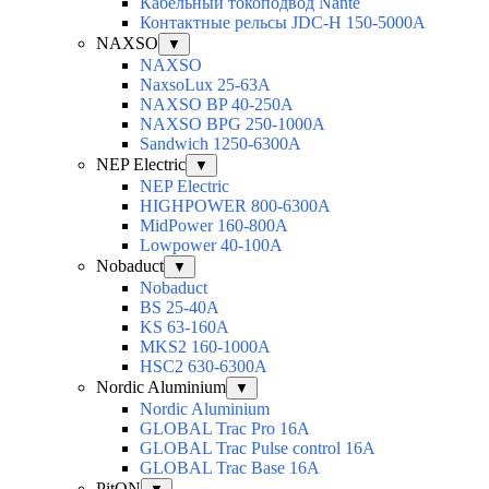
Кабельный токоподвод Nante
Контактные рельсы JDC-H 150-5000A
NAXSO
▼
NAXSO
NaxsoLux 25-63A
NAXSO BP 40-250A
NAXSO BPG 250-1000A
Sandwich 1250-6300A
NEP Electric
▼
NEP Electric
HIGHPOWER 800-6300А
MidPower 160-800А
Lowpower 40-100А
Nobaduct
▼
Nobaduct
BS 25-40A
KS 63-160A
MKS2 160-1000A
HSC2 630-6300A
Nordic Aluminium
▼
Nordic Aluminium
GLOBAL Trac Pro 16А
GLOBAL Trac Pulse control 16А
GLOBAL Trac Base 16А
PitON