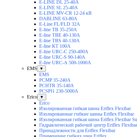
E-LINE DL 25-40А
E-LINE SL 25-40А
E-LINE MV-CR 12-24 кВ
DABLINE 63-80А
E-Line FL/FLD 32А
E-line TB 35-250А
E-line TBЕ 40-130А
E-line TBS 40-130А
E-line КТ 100А
E-line URC-С 250-400А
E-line URC-S 90-140А
E-line URC-А 500-1000А
EMS
▼
EMS
PCMP 35-240A
PCHTR 35-140А
PCSPI1 230-5000A
Erico
▼
Erico
Изолированная гибкая шина Eriflex Flexibar
Изолированные гибкие шины Eriflex Flexibar
Изолированная гибкая шина Eriflex Flexibar
Гидравлический рабочий центр Eriflex Flexiba
Принадлежности для Eriflex Flexibar
Применение гибких шин Eriflex