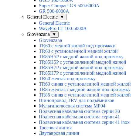
GGD 160-1000A
Super Compact GS 500-6000A
GR 500-6000A
General Electric
▼
General Electric
WavePro LT 100-5000А
Giovenzana
▼
Giovenzana
TR60 с медной жилой под протяжку
TR60 с установленной медной жилой
TR85H5P с медной жилой под протяжку
TR85H5P с установленной медной жилой
TR85H7P с медной жилой под протяжку
TR85H7P с установленной медной жилой
TR60 желтая под протяжку
TR60 синяя с установленной медной жилой
TR85 желтая с медной жилой под протяжку
TR85 синяя с установленной медной жилой
Шинопровод TRV для подъёмников
Мультиполюсная система MP04
Подвесная кабельная система серии 30
Подвесная кабельная система серии 41
Подвесная кабельная система серии 41 inox
Тросовая линия
Двутавровая линия