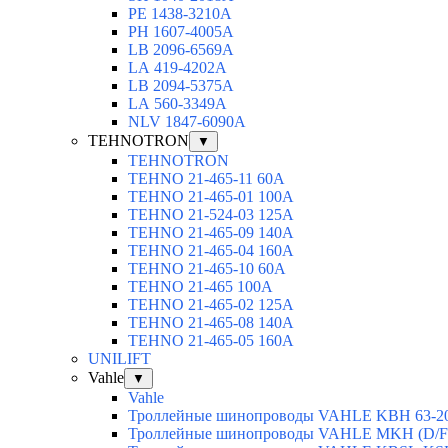
РЕ 1438-3210А
РН 1607-4005А
LB 2096-6569A
LА 419-4202А
LВ 2094-5375А
LА 560-3349А
NLV 1847-6090А
TEHNOTRON
▼
TEHNOTRON
TEHNO 21-465-11 60A
TEHNO 21-465-01 100A
TEHNO 21-524-03 125A
TEHNO 21-465-09 140A
TEHNO 21-465-04 160A
TEHNO 21-465-10 60A
TEHNO 21-465 100A
TEHNO 21-465-02 125А
TEHNO 21-465-08 140A
TEHNO 21-465-05 160A
UNILIFT
Vahle
▼
Vahle
Троллейные шинопроводы VAHLE KBH 63-2
Троллейные шинопроводы VAHLE MKH (D/F/