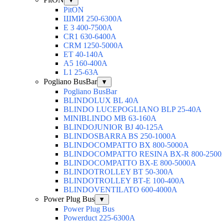
▼
PitON
ШМИ 250-6300А
Е 3 400-7500А
CR1 630-6400А
CRM 1250-5000А
ЕТ 40-140А
А5 160-400А
L1 25-63А
Pogliano BusBar
▼
Pogliano BusBar
BLINDOLUX BL 40А
BLINDO LUCEPOGLIANO BLP 25-40А
MINIBLINDO MB 63-160А
BLINDOJUNIOR BJ 40-125А
BLINDOSBARRA BS 250-1000А
BLINDOCOMPATTO BX 800-5000А
BLINDOCOMPATTO RESINA BX-R 800-250
BLINDOCOMPATTO BX-Е 800-5000А
BLINDOTROLLEY ВТ 50-300А
BLINDOTROLLEY ВТ-Е 100-400А
BLINDOVENTILATO 600-4000А
Power Plug Bus
▼
Power Plug Bus
Powerduct 225-6300А