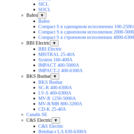
SICL
SOCL
Bafen
▼
Bafen
Compact S в одинарном исполнении 100-2500
Compact S в сдвоенном исполнении 2000-500
Compact S в строенном исполнении 4000-630
BBI Electric
▼
BBI Electric
MISTRAL 25-40А
System 160-400А
IMPACT 400-5000А
IMPACT-2 400-6300А
BKS Busbar
▼
BKS Busbar
SC-R 400-6300A
LV-S 400-6300A
MV-R 1250-5000A
MV-R/MB 800-3200A
CD-K 25-40A
Canalis SE
C&S Electric
▼
C&S Electric
Betobar-r LA 630-6300A