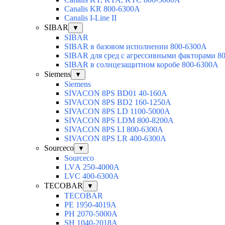
Canalis KR 800-6300A
Canalis I-Line II
SIBAR
▼
SIBAR
SIBAR в базовом исполнении 800-6300А
SIBAR для сред с агрессивными факторами 8
SIBAR в солнцезащитном коробе 800-6300А
Siemens
▼
Siemens
SIVACON 8PS BD01 40-160A
SIVACON 8PS BD2 160-1250A
SIVACON 8PS LD 1100-5000A
SIVACON 8PS LDM 800-8200A
SIVACON 8PS LI 800-6300A
SIVACON 8PS LR 400-6300A
Sourceco
▼
Sourceco
LVА 250-4000А
LVС 400-6300А
TECOBAR
▼
TECOBAR
РЕ 1950-4019А
РН 2070-5000А
SН 1040-2018А