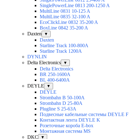
SinglePowerLine 0813 200-1250 A
MultiLine 0831 10-125 A
MultiLine 0835 32-100 A
EcoClickLine 0832 35-200 A
BoxLine 0842 35-200 A
Daxten
▼
Daxten
Starline Track 100-800А
Starline Track 1200А
DYNLIN
Delta Electronics
▼
Delta Electronics
BR 250-1600A
BL 400-6400A
DEYLE
▼
DEYLE
Strombahn B 50-100A
Strombahn D 25-80A
Plugline S 25-63A
Подвесные кабельные системы DEYLE F
Контактная лента DEYLE K
Розеточные короба E-box
Монтажная система MS
DKC
▼