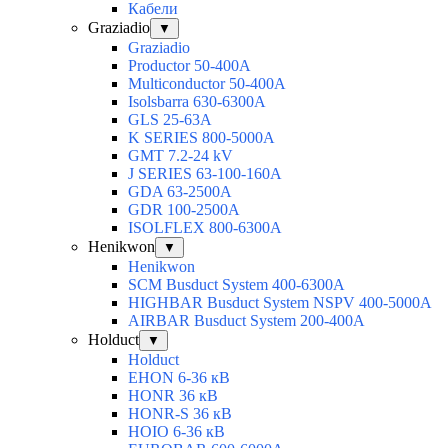
Кабели
Graziadio
▼
Graziadio
Productor 50-400А
Multiconductor 50-400А
Isolsbarra 630-6300А
GLS 25-63А
K SERIES 800-5000A
GMT 7.2-24 kV
J SERIES 63-100-160A
GDA 63-2500А
GDR 100-2500А
ISOLFLEX 800-6300А
Henikwon
▼
Henikwon
SCM Busduct System 400-6300А
HIGHBAR Busduct System NSPV 400-5000А
AIRBAR Busduct System 200-400А
Holduct
▼
Holduct
EHON 6-36 кВ
HONR 36 кВ
HONR-S 36 кВ
HOIO 6-36 кВ