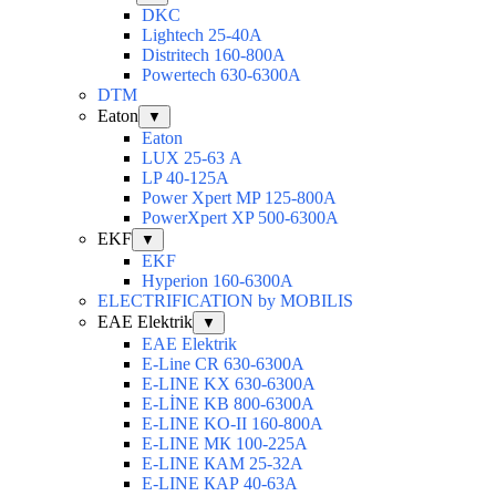
DKC
Lightech 25-40А
Distritech 160-800А
Powertech 630-6300А
DTM
Eaton
▼
Eaton
LUX 25-63 А
LP 40-125A
Power Xpert MP 125-800A
PowerXpert XP 500-6300A
EKF
▼
EKF
Hyperion 160-6300А
ELECTRIFICATION by MOBILIS
EAE Elektrik
▼
EAE Elektrik
E-Line CR 630-6300А
E-LINE KX 630-6300А
E-LİNE KB 800-6300А
E-LINE KO-II 160-800А
E-LINE МК 100-225А
E-LINE КАМ 25-32А
E-LINE КАР 40-63А