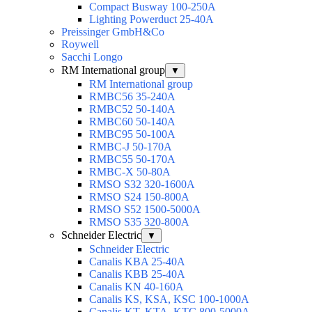
Compact Busway 100-250А
Lighting Powerduct 25-40А
Preissinger GmbH&Co
Roywell
Sacchi Longo
RM International group
▼
RM International group
RMBC56 35-240A
RMBC52 50-140A
RMBC60 50-140A
RMBC95 50-100А
RMBC-J 50-170A
RMBC55 50-170A
RMBC-X 50-80A
RMSO S32 320-1600A
RMSO S24 150-800A
RMSO S52 1500-5000A
RMSO S35 320-800A
Schneider Electric
▼
Schneider Electric
Canalis KBA 25-40A
Canalis KBB 25-40A
Canalis KN 40-160A
Canalis KS, KSA, KSC 100-1000A
Canalis KT, KTA, KTC 800-5000A